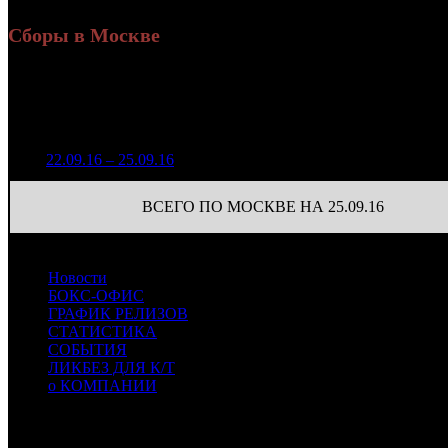
Сборы в Москве
Н
Уикенд
Доля от сборов
Нед.
Уикенд
Место
(сборы /
К/т
в России
зрители)
1 202 655
1
22.09.16 – 25.09.16
13
18,7%
60
3 529
ВСЕГО ПО МОСКВЕ НА 25.09.16
Новости
БОКС-ОФИС
ГРАФИК РЕЛИЗОВ
СТАТИСТИКА
СОБЫТИЯ
ЛИКБЕЗ ДЛЯ К/Т
о КОМПАНИИ
Профессиональное издание о кинопрокате.
© 2012-2026