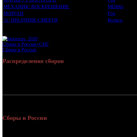
МЕХАНИК: ВОСКРЕШЕНИЕ
MDfilm
МОРГАН
Fox
31: ПРАЗДНИК СМЕРТИ
Вольга
Потенциальный охват аудитории трейлера фильма
Просим сообщать в редакцию БК о найденых неточностях.
Сборы в России+СНГ
Сборы в России
Распределение сборов
Россия:
СНГ:
Россия + СНГ
Сборы в России
Уикенд
Нед.
Уикенд
Место
(сборы 