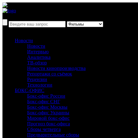
Новости
Новости
Интервью
Аналитика
ТВ-обзор
Новости кинопроизводства
Репортажи со съёмок
Рецензии
Технологии
БОКС-ОФИС
Бокс-офис России
Бокс-офис СНГ
Бокс-офис Москвы
Бокс-офис Украины
Мировой бокс-офис
Прогноз бокс-офиса
Сборы четверга
Предварительные сборы