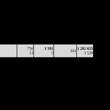
аработка
Наработка
Сеансы /
Тотал
на к/т
на сеанс
Сеансов
Цена билета
(сборы/
(сборы/
(сборы/
на к/т
зрители)
зрители)
зрители)
20 044
756
1 591
341
1 202 655
59
13
5
-
3 529
756
1 591
1 202 655
341
13
5
3 529