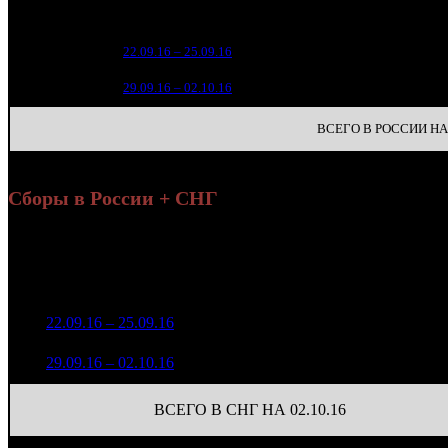
зрители
6 4
1
22.09.16 – 25.09.16
11
1 4
2
29.09.16 – 02.10.16
18
ВСЕГО В РОССИИ НА 
Сборы в России + СНГ
Нара
Уикенд
на
Нед.
Уикенд
Место
(сборы /
Изменение
К/т
(сб
зрители)
зри
6 560 414
1
22.09.16 – 25.09.16
12
-
375
27 225
1 476 824
345
2
29.09.16 – 02.10.16
18
-77.49%
7 003
(
-30
)
ВСЕГО В СНГ НА 02.10.16