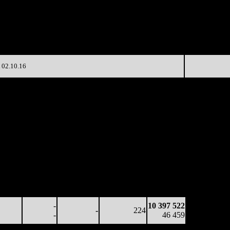
(сборы/
)
на к/т
зрители)
29 263
17 471
5
-
368
26 519
72
27 331
339
4 210
-77.8%
6 705
(
-29
)
20
02.10.16
ботка
Наработка
Сеансы /
Тотал
 к/т
на сеанс
Сеансов
Цена билета
(сборы/
оры/
(сборы/
на к/т
зрители)
тели)
зрители)
17 494
5 142
1 276
241
6 560 414
73
14
5
-
27 225
4 281
-
-
211
10 397 522
20
-
-
(
-30
)
46 459
-
10 397 522
-
224
-
46 459