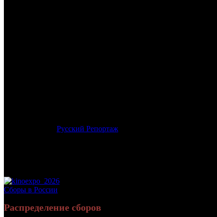
/
СЕКРЕТЫ СЕКСА И ЛЮБВИ
СЕКРЕТЫ СЕКСА И ЛЮБВ
Дата начала проката в России:
15.09.2016
Кассовые сборы в России + СНГ на 20.11.2016:
1 981 077 руб.
Посещаемость в России + СНГ на 20.11.2016:
9 042 зрит.
Кассовые сборы в России на 20.11.2016:
1 981 077 руб.
Посещаемость в России на 20.11.2016:
9 042 зрит.
Оригинальное название:
Kiki, El Amor Se Hace
Дистрибьютор:
Русский Репортаж
Формат:
цифра
Жанр:
комедия
Производство:
Испания
Хронометраж:
102 минут
Рейтинг МКРФ:
18+
Сборы в России
Распределение сборов