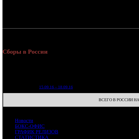
Россия:
СНГ:
Россия + СНГ
Сборы в России
Уике
Нед.
Уикенд
Место
(сборы
зрител
1
1
15.09.16 – 18.09.16
18
ВСЕГО В РОССИИ НА 
Новости
БОКС-ОФИС
ГРАФИК РЕЛИЗОВ
СТАТИСТИКА