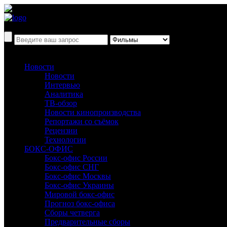
Новости
Новости
Интервью
Аналитика
ТВ-обзор
Новости кинопроизводства
Репортажи со съёмок
Рецензии
Технологии
БОКС-ОФИС
Бокс-офис России
Бокс-офис СНГ
Бокс-офис Москвы
Бокс-офис Украины
Мировой бокс-офис
Прогноз бокс-офиса
Сборы четверга
Предварительные сборы