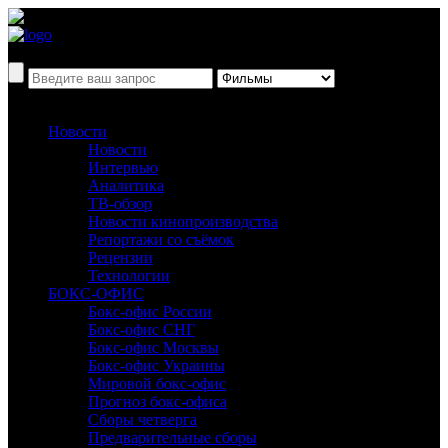
Новости
Новости
Интервью
Аналитика
ТВ-обзор
Новости кинопроизводства
Репортажи со съёмок
Рецензии
Технологии
БОКС-ОФИС
Бокс-офис России
Бокс-офис СНГ
Бокс-офис Москвы
Бокс-офис Украины
Мировой бокс-офис
Прогноз бокс-офиса
Сборы четверга
Предварительные сборы