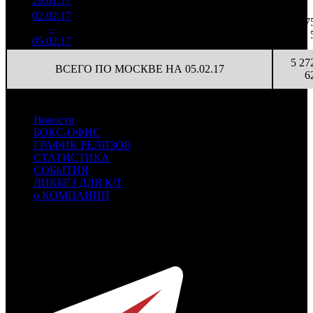
29.01.17
11 767
02.02.17
496 854
33
15 056
17
3
–
19
11,3%
1 803
(
-52
)
55
05.02.17
5 27
ВСЕГО ПО МОСКВЕ НА 05.02.17
6
Новости
БОКС-ОФИС
ГРАФИК РЕЛИЗОВ
СТАТИСТИКА
СОБЫТИЯ
ЛИКБЕЗ ДЛЯ К/Т
о КОМПАНИИ
Профессиональное издание о кинопрокате.
© 2012-2026
Телефон / факс +7-495-785-62-82