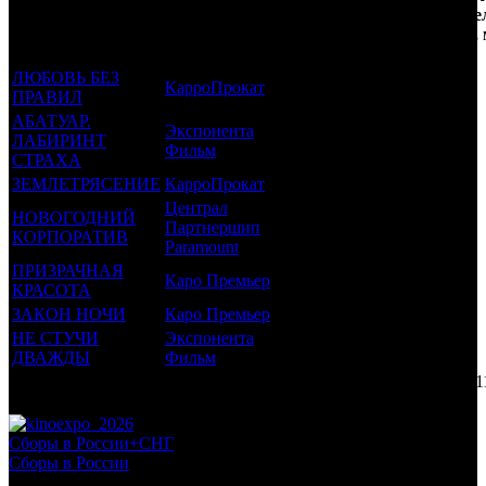
которым был
Дистрибьютор
рейтинг
недель
зрите
прикреплен
фильма
до
РФ, 
трейлер
старта
ЛЮБОВЬ БЕЗ
КарроПрокат
16 +
10
0.046
ПРАВИЛ
АБАТУАР.
Экспонента
ЛАБИРИНТ
16 +
8
0.06
Фильм
СТРАХА
ЗЕМЛЕТРЯСЕНИЕ
КарроПрокат
12 +
7
0.752
Централ
НОВОГОДНИЙ
Партнершип
18 +
6
1.069
КОРПОРАТИВ
Paramount
ПРИЗРАЧНАЯ
Каро Премьер
16 +
5
0.819
КРАСОТА
ЗАКОН НОЧИ
Каро Премьер
18 +
1
0.27
НЕ СТУЧИ
Экспонента
16 +
1
0.102
ДВАЖДЫ
Фильм
Потенциальный охват аудитории трейлера фильма
3.1
Просим сообщать в редакцию БК о найденых неточностях.
Сборы в России+СНГ
Сборы в России