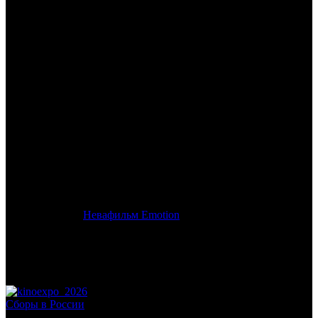
/
МАДАМ БАТТЕРФЛЯЙ (La Scala)
МАДАМ БАТТЕРФЛЯЙ (La
Scala)
Дата начала проката в России:
24.01.2017
Кассовые сборы в России + СНГ на 10.03.2019:
950 400 руб.
Посещаемость в России + СНГ на 10.03.2019:
4 200 зрит.
Кассовые сборы в России на 10.03.2019:
950 400 руб.
Посещаемость в России на 10.03.2019:
4 200 зрит.
Оригинальное название:
Madama Butterfly (La Scala)
Дистрибьютор:
Невафильм Emotion
Формат:
цифра
Жанр:
опера/балет
Производство:
Италия
Хронометраж:
150 минут
Рейтинг МКРФ:
нет
Сборы в России