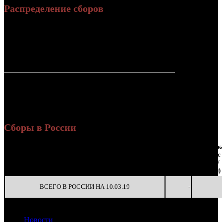
Распределение сборов
950 400
4 200
Россия:
(100%)
(100%)
руб.
зрит.
СНГ:
0 руб.
(0%)
0 зрит.
(0%)
Россия +
950 400
4 200
СНГ
руб.
зрит.
или $16
068
Сборы в России
Наработка
Сеансы
Наработк
Уикенд
К/
на к/т
/
на сеанс
Нед.
Уикенд
Место
(сборы /
Изменение
т
(сборы/
Сеансов
(сборы/
зрители)
зрители)
на к/т
зрители)
ВСЕГО В РОССИИ НА 10.03.19
-
Новости