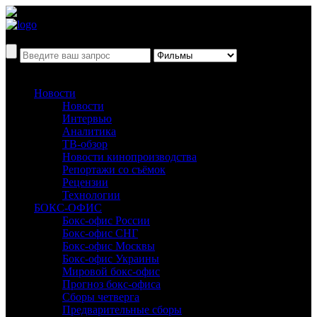
Новости
Новости
Интервью
Аналитика
ТВ-обзор
Новости кинопроизводства
Репортажи со съёмок
Рецензии
Технологии
БОКС-ОФИС
Бокс-офис России
Бокс-офис СНГ
Бокс-офис Москвы
Бокс-офис Украины
Мировой бокс-офис
Прогноз бокс-офиса
Сборы четверга
Предварительные сборы