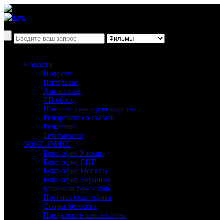
Новости
Новости
Интервью
Аналитика
ТВ-обзор
Новости кинопроизводства
Репортажи со съёмок
Рецензии
Технологии
БОКС-ОФИС
Бокс-офис России
Бокс-офис СНГ
Бокс-офис Москвы
Бокс-офис Украины
Мировой бокс-офис
Прогноз бокс-офиса
Сборы четверга
Предварительные сборы