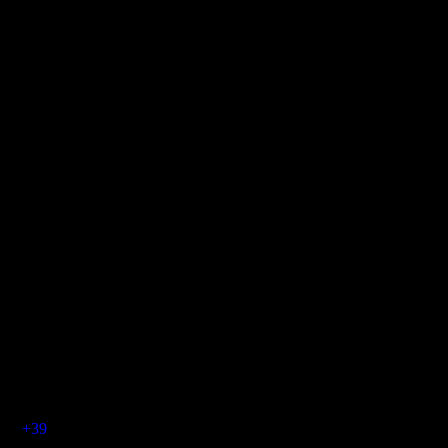
инотеатры
Наработка
Общая касса
2 260
$12 611
$28 501 448
2 299
$7 490
$52 564 655
(
+39
)