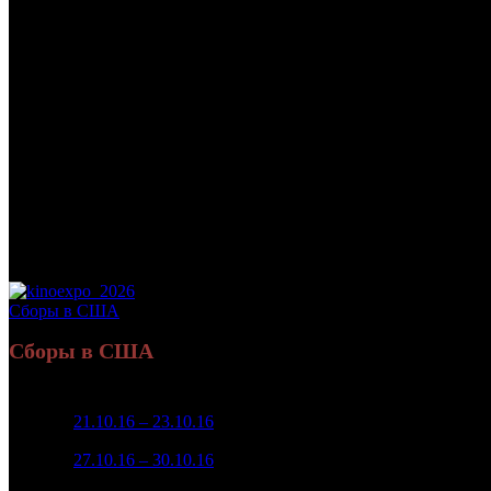
/
*
*
Кассовые сборы в США на 30.10.2016:
52 564 655 $
Дата начала проката в США:
21.10.2016
Оригинальное название:
BOO! A MADEA HALLOWEEN
Дистрибьютор:
Lionsgate
Формат:
цифра
Производство:
США
Рейтинг МКРФ:
нет
Сборы в США
Сборы в США
Неделя
Уикенд
Место
Касса уикенда
Изменение
К
1
21.10.16 – 23.10.16
1
$28 501 448
-
2
27.10.16 – 30.10.16
1
$17 220 312
-39.58%