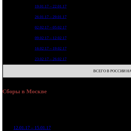
18 4
2
19.01.17 – 22.01.17
9
12 0
3
26.01.17 – 29.01.17
9
8 2
4
02.02.17 – 05.02.17
11
3 4
5
09.02.17 – 12.02.17
14
1 6
6
16.02.17 – 19.02.17
18
1 4
7
23.02.17 – 26.02.17
25
ВСЕГО В РОССИИ НА 
Сборы в Москве
Уикенд
Доля от сборов
Нед.
Уикенд
Место
(сборы /
К/т
в России
зрители)
7 323 400
1
12.01.17 – 15.01.17
8
29,2%
67
17 281