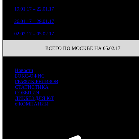
6 687 144
56
2
19.01.17 – 22.01.17
8
36,2%
16 336
(
-11
)
5 128 864
52
3
26.01.17 – 29.01.17
9
42,6%
13 550
(
-4
)
3 596 333
42
4
02.02.17 – 05.02.17
11
43,8%
9 519
(
-10
)
ВСЕГО ПО МОСКВЕ НА 05.02.17
Новости
БОКС-ОФИС
ГРАФИК РЕЛИЗОВ
СТАТИСТИКА
СОБЫТИЯ
ЛИКБЕЗ ДЛЯ К/Т
о КОМПАНИИ
Профессиональное издание о кинопрокате.
© 2012-2026
Телефон / факс +7-495-785-62-82