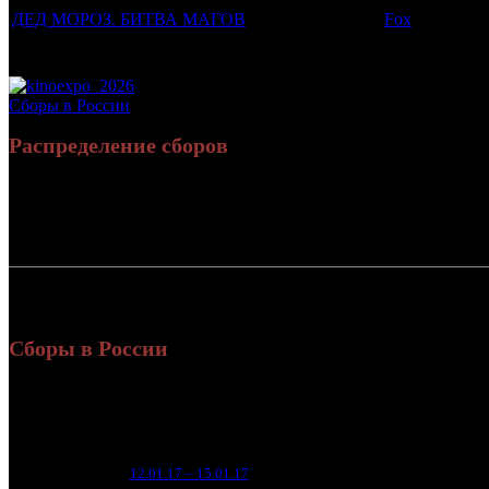
ДЕД МОРОЗ. БИТВА МАГОВ
Fox
Потенциальный охват аудитории трейлера фильма
Просим сообщать в редакцию БК о найденых неточностях.
Сборы в России
Распределение сборов
Россия:
СНГ:
Россия + СНГ
Сборы в России
Уикенд
Нед.
Уикенд
Место
(сборы /
зрители)
25 1
1
12.01.17 – 15.01.17
9