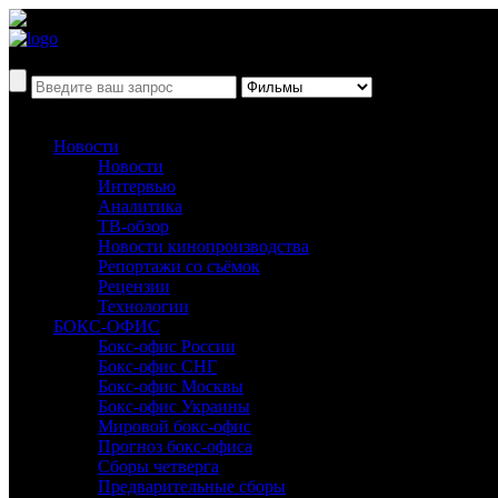
Новости
Новости
Интервью
Аналитика
ТВ-обзор
Новости кинопроизводства
Репортажи со съёмок
Рецензии
Технологии
БОКС-ОФИС
Бокс-офис России
Бокс-офис СНГ
Бокс-офис Москвы
Бокс-офис Украины
Мировой бокс-офис
Прогноз бокс-офиса
Сборы четверга
Предварительные сборы