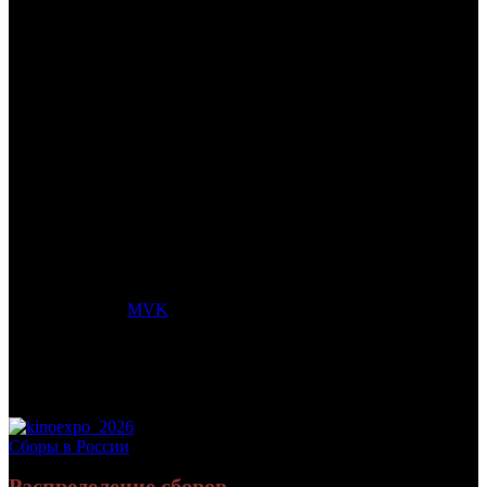
/
МУЛЬТ В КИНО. ВЫПУСК № 50
МУЛЬТ В КИНО. ВЫПУСК
№ 50
Дата начала проката в России:
01.04.2017
Кассовые сборы в России + СНГ на 10.03.2019:
4 442 963 руб.
Посещаемость в России + СНГ на 10.03.2019:
38 312 зрит.
Кассовые сборы в России на 10.03.2019:
4 442 963 руб.
Посещаемость в России на 10.03.2019:
38 312 зрит.
Дистрибьютор:
MVK
Формат:
цифра
Жанр:
анимация
Производство:
Россия
Хронометраж:
45 минут
Рейтинг МКРФ:
0+
Сборы в России
Распределение сборов