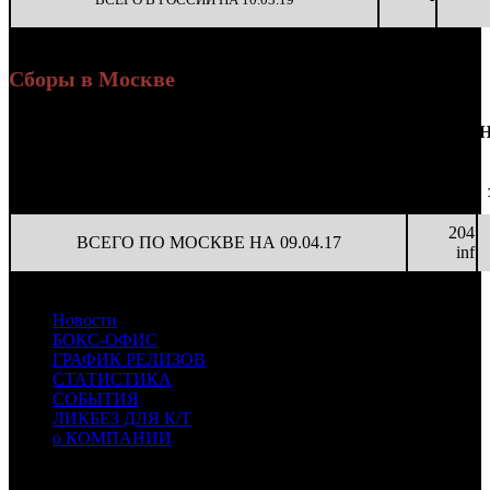
Сборы в Москве
Доля
Наработка
Сеансы
Н
Уикенд
от
К/
на к/т
/
Нед.
Уикенд
Место
(сборы /
сборов
т
(сборы/
Сеансов
зрители)
в
зрители)
на к/т
России
204
ВСЕГО ПО МОСКВЕ НА 09.04.17
inf
Новости
БОКС-ОФИС
ГРАФИК РЕЛИЗОВ
СТАТИСТИКА
СОБЫТИЯ
ЛИКБЕЗ ДЛЯ К/Т
о КОМПАНИИ
Профессиональное издание о кинопрокате.