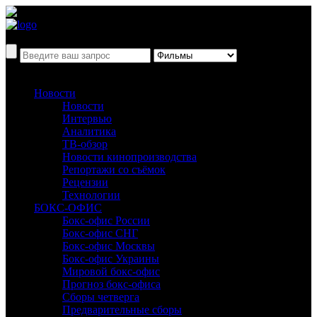
Новости
Новости
Интервью
Аналитика
ТВ-обзор
Новости кинопроизводства
Репортажи со съёмок
Рецензии
Технологии
БОКС-ОФИС
Бокс-офис России
Бокс-офис СНГ
Бокс-офис Москвы
Бокс-офис Украины
Мировой бокс-офис
Прогноз бокс-офиса
Сборы четверга
Предварительные сборы