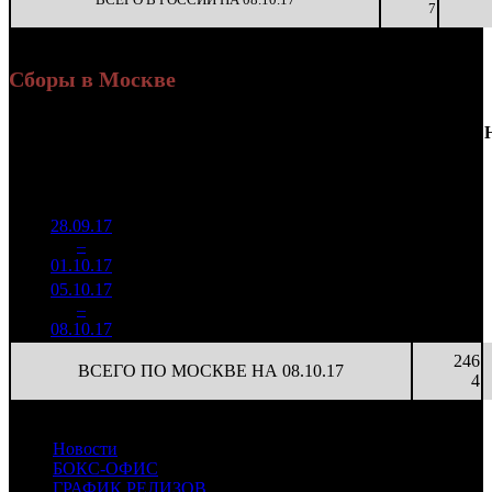
7
Сборы в Москве
Доля
Наработка
Сеансы
Уикенд
от
К/
на к/т
/
Нед.
Уикенд
Место
(сборы /
сборов
т
(сборы/
Сеансов
зрители)
в
зрители)
на к/т
России
28.09.17
194 244
3 532
103
1
–
23
9,6%
55
1 576
29
2
01.10.17
05.10.17
183 724
3 340
110
2
–
23
8,6%
55
1 497
27
2
08.10.17
246
ВСЕГО ПО МОСКВЕ НА 08.10.17
4
Новости
БОКС-ОФИС
ГРАФИК РЕЛИЗОВ