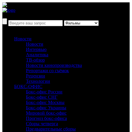
Новости
Новости
Интервью
Аналитика
ТВ-обзор
Новости кинопроизводства
Репортажи со съёмок
Рецензии
Технологии
БОКС-ОФИС
Бокс-офис России
Бокс-офис СНГ
Бокс-офис Москвы
Бокс-офис Украины
Мировой бокс-офис
Прогноз бокс-офиса
Сборы четверга
Предварительные сборы