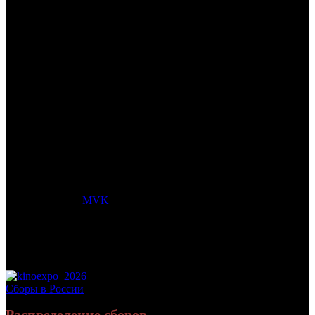
/
МУЛЬТ В КИНО. ВЫПУСК № 59
МУЛЬТ В КИНО. ВЫПУСК
№ 59
Дата начала проката в России:
30.09.2017
Кассовые сборы в России + СНГ на 08.10.2017:
4 495 380 руб.
Посещаемость в России + СНГ на 08.10.2017:
40 896 зрит.
Кассовые сборы в России на 08.10.2017:
4 495 380 руб.
Посещаемость в России на 08.10.2017:
40 896 зрит.
Дистрибьютор:
MVK
Формат:
цифра
Жанр:
анимация
Производство:
Россия
Хронометраж:
47 минут
Рейтинг МКРФ:
0+
Сборы в России
Распределение сборов