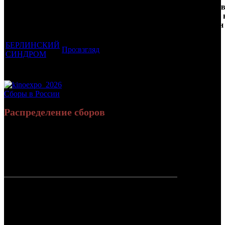
Фильмы, к
Возрастной
во
Количест
которым был
Дистрибьютор
рейтинг
недель
зрителей 
прикреплен
фильма
до
РФ, млн
трейлер
старта
БЕРЛИНСКИЙ
Про:взгляд
18 +
3
0.019
СИНДРОМ
Потенциальный охват аудитории трейлера фильма
0.019
Просим сообщать в редакцию БК о найденых неточностях.
Сборы в России
Распределение сборов
9 577 437
34 195
Россия:
(100%)
(100%)
руб.
зрит.
СНГ:
0 руб.
(0%)
0 зрит.
(0%)
Россия +
9 577 437
34 195
СНГ
руб.
зрит.
или $159
730