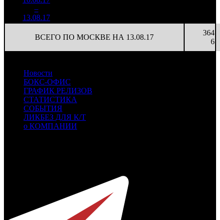
29 817
364
1
–
7
009
34,0%
60
69
6
13.08.17
4 116
364
ВСЕГО ПО МОСКВЕ НА 13.08.17
6
Новости
БОКС-ОФИС
ГРАФИК РЕЛИЗОВ
СТАТИСТИКА
СОБЫТИЯ
ЛИКБЕЗ ДЛЯ К/Т
о КОМПАНИИ
Профессиональное издание о кинопрокате.
© 2012-2026
Телефон / факс +7-495-785-62-82