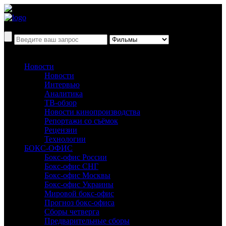
Новости
Новости
Интервью
Аналитика
ТВ-обзор
Новости кинопроизводства
Репортажи со съёмок
Рецензии
Технологии
БОКС-ОФИС
Бокс-офис России
Бокс-офис СНГ
Бокс-офис Москвы
Бокс-офис Украины
Мировой бокс-офис
Прогноз бокс-офиса
Сборы четверга
Предварительные сборы