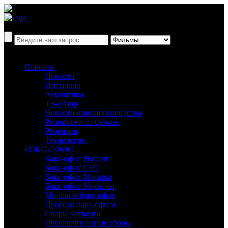
Новости
Новости
Интервью
Аналитика
ТВ-обзор
Новости кинопроизводства
Репортажи со съёмок
Рецензии
Технологии
БОКС-ОФИС
Бокс-офис России
Бокс-офис СНГ
Бокс-офис Москвы
Бокс-офис Украины
Мировой бокс-офис
Прогноз бокс-офиса
Сборы четверга
Предварительные сборы