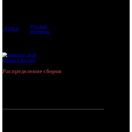
которым
Возрастной
во
Количество
был
Дистрибьютор
рейтинг
недель
зрителей в
прикреплен
фильма
до
РФ, млн
трейлер
старта
Русский
РОДЕН
18 +
3
0.01
Репортаж
Потенциальный охват аудитории трейлера
0.01
фильма
Просим сообщать в редакцию БК о найденых неточностях.
Сборы в России
Распределение сборов
3 611 052
14 593
Россия:
(100%)
(100%)
руб.
зрит.
СНГ:
0 руб.
(0%)
0 зрит.
(0%)
Россия +
3 611 052
14 593
СНГ
руб.
зрит.
или $62 346