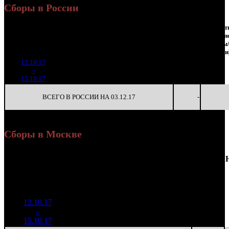
Сборы в России
Наработка
Сеансы
Наработ
Уикенд
К/
на к/т
/
на сеан
Нед.
Уикенд
Место
(сборы /
Изменение
т
(сборы/
Сеансов
(сборы
зрители)
зрители)
на к/т
зрители
12.10.17
2 250
32 143
-
1
–
15
000
-
70
120
-
15.10.17
8 400
ВСЕГО В РОССИИ НА 03.12.17
-
Сборы в Москве
Доля
Наработка
Сеансы
Уикенд
от
К/
на к/т
/
Нед.
Уикенд
Место
(сборы /
сборов
т
(сборы/
Сеансов
зрители)
в
зрители)
на к/т
России
12.10.17
582 739
12 950
-
1
–
16
25,9%
45
1 730
38
-
15.10.17