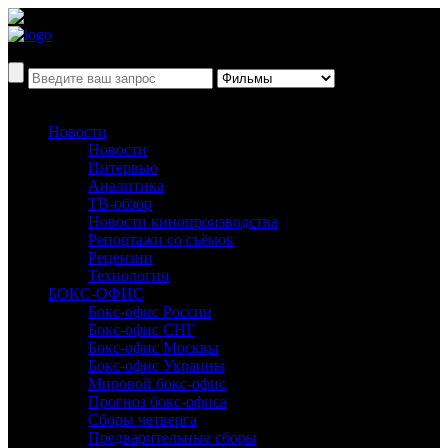
Новости
Новости
Интервью
Аналитика
ТВ-обзор
Новости кинопроизводства
Репортажи со съёмок
Рецензии
Технологии
БОКС-ОФИС
Бокс-офис России
Бокс-офис СНГ
Бокс-офис Москвы
Бокс-офис Украины
Мировой бокс-офис
Прогноз бокс-офиса
Сборы четверга
Предварительные сборы