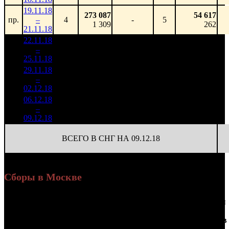
19.11.18
273 087
54 617
пр.
–
4
-
5
1 309
262
21.11.18
22.11.18
11 254
41 529
1
–
6
465
-
271
149
25.11.18
40 249
29.11.18
3 320
256
12 972
2
–
13
729
-70.49%
(
-15
)
53
02.12.18
13 468
06.12.18
583 424
39
14 960
3
–
22
-82.43%
2 687
(
-217
)
69
09.12.18
ВСЕГО В СНГ НА 09.12.18
Сборы в Москве
Доля
Наработка
Сеансы
Уикенд
от
К/
на к/т
/
Нед.
Уикенд
Место
(сборы /
сборов
т
(сборы/
Сеансов
зрители)
в