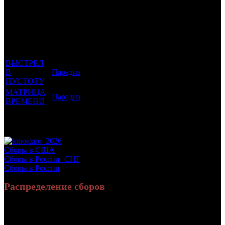
Фильмы, к
Кол-
которым
Возрастной
во
Количество
был
Дистрибьютор
рейтинг
недель
зрителей в
прикреплен
фильма
до
РФ, млн
трейлер
старта
ВЫСТРЕЛ
В
Парадиз
18 +
3
0.045
ПУСТОТУ
МАТРИЦА
Парадиз
16 +
1
0.09
ВРЕМЕНИ
Потенциальный охват аудитории трейлера
0.135
фильма
Просим сообщать в редакцию БК о найденых неточностях.
Сборы в США
Сборы в России+СНГ
Сборы в России
Распределение сборов
37 713 607
145 720