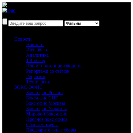
Новости
Новости
Интервью
Аналитика
ТВ-обзор
Новости кинопроизводства
Репортажи со съёмок
Рецензии
Технологии
БОКС-ОФИС
Бокс-офис России
Бокс-офис СНГ
Бокс-офис Москвы
Бокс-офис Украины
Мировой бокс-офис
Прогноз бокс-офиса
Сборы четверга
Предварительные сборы