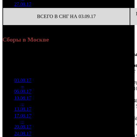
390
(
-136
)
390
27.08.17
ВСЕГО В СНГ НА 03.09.17
Сборы в Москве
Доля
Наработка
Сеанс
Уикенд
от
на к/т
/
Нед.
Уикенд
Место
(сборы /
сборов
К/т
(сборы/
Сеансо
зрители)
в
зрители)
на к/т
России
03.08.17
5 013
48 209
1 07
1
–
4
690
32,7%
104
121
1
06.08.17
12 600
10.08.17
2 842
101
28 141
54
2
–
4
202
37,1%
(
-3
)
71
13.08.17
7 207
17.08.17
765 038
40
19 126
15
3
–
11
48,9%
2 049
(
-61
)
51
20.08.17
24.08.17
136 500
1
136 500
1