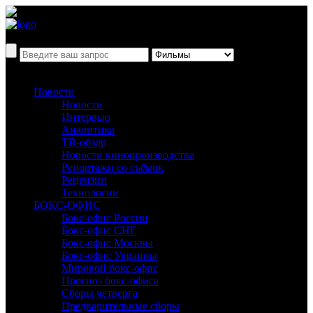
Новости
Новости
Интервью
Аналитика
ТВ-обзор
Новости кинопроизводства
Репортажи со съёмок
Рецензии
Технологии
БОКС-ОФИС
Бокс-офис России
Бокс-офис СНГ
Бокс-офис Москвы
Бокс-офис Украины
Мировой бокс-офис
Прогноз бокс-офиса
Сборы четверга
Предварительные сборы