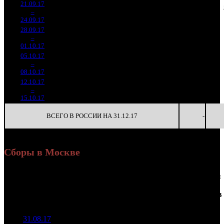
21.09.17
869 929
25
34 797
163
4
–
20
-79.71%
3 852
(
-105
)
154
7
24.09.17
28.09.17
480 029
10
48 003
-
5
–
28
-44.82%
2 040
(
-15
)
204
-
01.10.17
05.10.17
269 704
5
53 941
-
6
–
30
-43.82%
1 004
(
-5
)
201
-
08.10.17
12.10.17
195 434
39 087
-
7
–
32
-27.54%
5
634
127
-
15.10.17
ВСЕГО В РОССИИ НА 31.12.17
-
Сборы в Москве
Доля
Наработка
Сеансы
Уикенд
от
К/
на к/т
/
Нед.
Уикенд
Место
(сборы /
сборов
т
(сборы/
Сеансов
зрители)
в
зрители)
на к/т
России
31.08.17
7 816
97 708
-