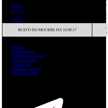
1
–
5
622
23,7%
80
237
-
03.09.17
18 935
07.09.17
3 126
73
42 833
-
2
–
9
788
22,0%
(
-7
)
105
-
10.09.17
7 648
-
ВСЕГО ПО МОСКВЕ НА 10.09.17
-
Новости
БОКС-ОФИС
ГРАФИК РЕЛИЗОВ
СТАТИСТИКА
СОБЫТИЯ
ЛИКБЕЗ ДЛЯ К/Т
о КОМПАНИИ
Профессиональное издание о кинопрокате.
© 2012-2026
Телефон / факс +7-495-785-62-82