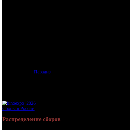
/
ХАРМС
ХАРМС
Дата начала проката в России:
02.11.2017
Кассовые сборы в России + СНГ на 19.11.2017:
993 816 руб.
Посещаемость в России + СНГ на 19.11.2017:
3 822 зрит.
Кассовые сборы в России на 19.11.2017:
993 816 руб.
Посещаемость в России на 19.11.2017:
3 822 зрит.
Дистрибьютор:
Парадиз
Формат:
цифра
Жанр:
драма, боевик
Производство:
Россия
Хронометраж:
95 минут
Рейтинг МКРФ:
16+
Сборы в России
Распределение сборов