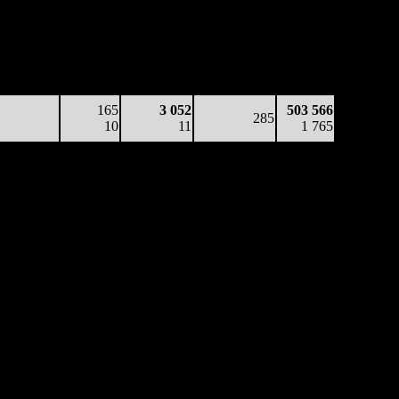
аработка
Наработка
Сеансы /
Тотал
на к/т
на сеанс
Сеансов
Цена билета
(сборы/
(сборы/
(сборы/
на к/т
зрители)
зрители)
зрители)
15 392
60
4 361
322
261 659
48
4
14
-
812
165
3 052
503 566
285
10
11
1 765