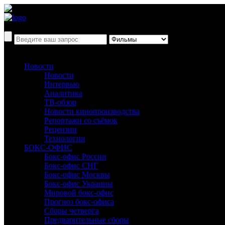
Новости
Новости
Интервью
Аналитика
ТВ-обзор
Новости кинопроизводства
Репортажи со съёмок
Рецензии
Технологии
БОКС-ОФИС
Бокс-офис России
Бокс-офис СНГ
Бокс-офис Москвы
Бокс-офис Украины
Мировой бокс-офис
Прогноз бокс-офиса
Сборы четверга
Предварительные сборы