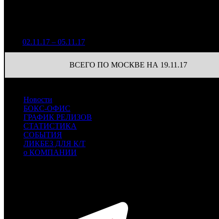
Н
Уикенд
Доля от сборов
Нед.
Уикенд
Место
(сборы /
К/т
в России
зрители)
261 659
1
02.11.17 – 05.11.17
21
52,6%
17
812
ВСЕГО ПО МОСКВЕ НА 19.11.17
Новости
БОКС-ОФИС
ГРАФИК РЕЛИЗОВ
СТАТИСТИКА
СОБЫТИЯ
ЛИКБЕЗ ДЛЯ К/Т
о КОМПАНИИ
Профессиональное издание о кинопрокате.
© 2012-2026
Телефон / факс +7-495-785-62-82