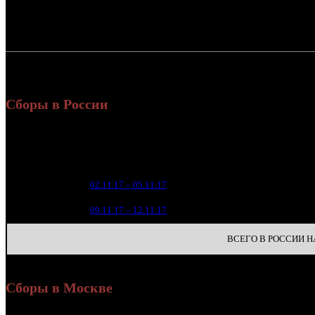
Россия:
СНГ:
Россия + СНГ
Сборы в России
Уикен
Нед.
Уикенд
Место
(сборы
зрител
4
1
02.11.17 – 05.11.17
22
1
2
09.11.17 – 12.11.17
29
ВСЕГО В РОССИИ НА
Сборы в Москве