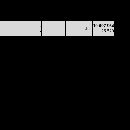
33 324
-
-
402
8 441 975
83
-
-
(
-7
)
21 653
41 963
-
-
364
10 097 964
115
-
-
(
-38
)
26 529
-
10 097 964
-
381
-
26 529