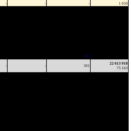
-
-
-
1 650
-
-
328
11 268 137
-
-
(
-203
)
33 350
-
-
319
17 721 111
-
-
(
-9
)
57 156
-
-
316
20 852 593
-
-
(
-3
)
68 464
-
-
251
21 912 436
-
-
(
-65
)
72 548
-
-
284
22 402 282
-
-
(
+33
)
74 244
22 613 918
-
-
301
75 163