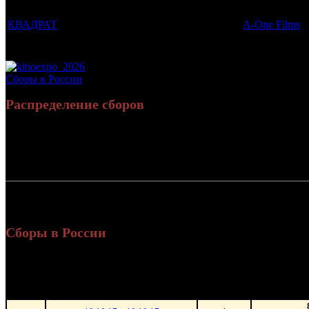
Фильмы, к которым был прикреплен трейлер
Дистрибьют
КВАДРАТ
A-One Films
Потенциальный охват аудитории трейлера фильма
Просим сообщать в редакцию БК о найденых неточностях.
Сборы в России
Распределение сборов
Россия:
СНГ:
Россия + СНГ
Сборы в России
Уикен
Нед.
Уикенд
Место
(сборы 
зрители