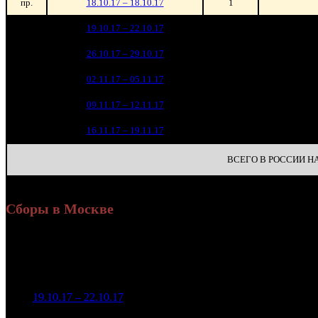
пр.
18.10.17 – 18.10.17
1
10 
1
19.10.17 – 22.10.17
9
3 
2
26.10.17 – 29.10.17
14
1 
3
02.11.17 – 05.11.17
18
4
09.11.17 – 12.11.17
23
5
16.11.17 – 19.11.17
31
ВСЕГО В РОССИИ НА 
Сборы в Москве
Уикенд
Доля от сборов
Нед.
Уикенд
Место
(сборы /
К/т
в России
зрители)
5 400 100
1
19.10.17 – 22.10.17
8
52,0%
68
13 200