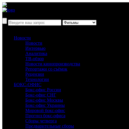
Новости
Новости
Интервью
Аналитика
ТВ-обзор
Новости кинопроизводства
Репортажи со съёмок
Рецензии
Технологии
БОКС-ОФИС
Бокс-офис России
Бокс-офис СНГ
Бокс-офис Москвы
Бокс-офис Украины
Мировой бокс-офис
Прогноз бокс-офиса
Сборы четверга
Предварительные сборы