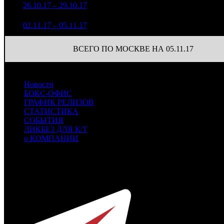
1 632 862
49
2
26.10.17 – 29.10.17
12
48,8%
4 064
(
-19
)
1 091 037
26
3
02.11.17 – 05.11.17
17
61,7%
2 994
(
-23
)
ВСЕГО ПО МОСКВЕ НА 05.11.17
Новости
БОКС-ОФИС
ГРАФИК РЕЛИЗОВ
СТАТИСТИКА
СОБЫТИЯ
ЛИКБЕЗ ДЛЯ К/Т
о КОМПАНИИ
Профессиональное издание о кинопрокате.
© 2012-2026
Телефон / факс +7-495-785-62-82