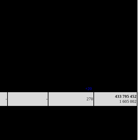
Наработка
Тотал
на сеанс
Цена билета
(сборы/
(сборы/
зрители)
зрители)
-
-
293
234 028 726
-
-
-
798 805
-
-
273
383 929 434
-
-
(
-20
)
1 386 736
-
-
266
421 280 732
-
-
(
-7
)
1 550 159
-
-
247
431 911 955
-
-
(
-19
)
1 595 648
-
-
267
433 703 158
-
-
(
+20
)
1 604 619
433 795 452
-
-
270
1 605 002