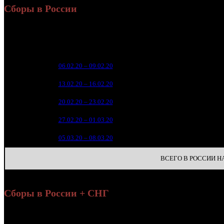
Сборы в России
Уикенд
Нед.
Уикенд
Место
(сборы /
зрители)
234 
1
06.02.20 – 09.02.20
1
83 
2
13.02.20 – 16.02.20
4
15 
3
20.02.20 – 23.02.20
7
4 
4
27.02.20 – 01.03.20
13
5
05.03.20 – 08.03.20
33
ВСЕГО В РОССИИ НА 
Сборы в России + СНГ
Уикенд