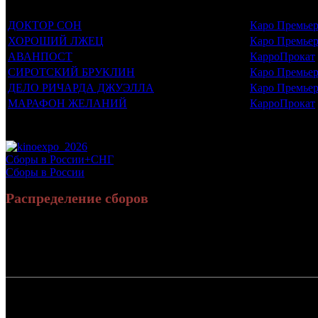
Фильмы, к которым был прикреплен трейлер
Дистрибьют
ДОКТОР СОН
Каро Премье
ХОРОШИЙ ЛЖЕЦ
Каро Премье
АВАНПОСТ
КарроПрокат
СИРОТСКИЙ БРУКЛИН
Каро Премье
ДЕЛО РИЧАРДА ДЖУЭЛЛА
Каро Премье
МАРАФОН ЖЕЛАНИЙ
КарроПрокат
Потенциальный охват аудитории трейлера фильма
Просим сообщать в редакцию БК о найденых неточностях.
Сборы в России+СНГ
Сборы в России
Распределение сборов
Россия:
4
СНГ:
Россия + СНГ
4