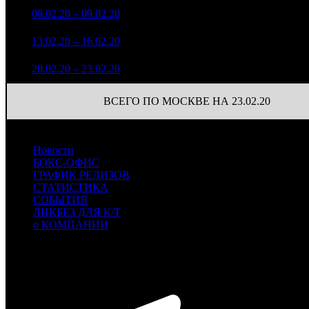
52 351 134
1
06.02.20 – 09.02.20
1
22,4%
108
120 380
14 941 339
107
2
13.02.20 – 16.02.20
4
17,9%
39 523
(
-1
)
3 173 950
74
3
20.02.20 – 23.02.20
7
20,7%
9 062
(
-33
)
ВСЕГО ПО МОСКВЕ НА 23.02.20
Новости
БОКС-ОФИС
ГРАФИК РЕЛИЗОВ
СТАТИСТИКА
СОБЫТИЯ
ЛИКБЕЗ ДЛЯ К/Т
о КОМПАНИИ
Профессиональное издание о кинопрокате.
© 2012-2026
Телефон / факс +7-495-785-62-82