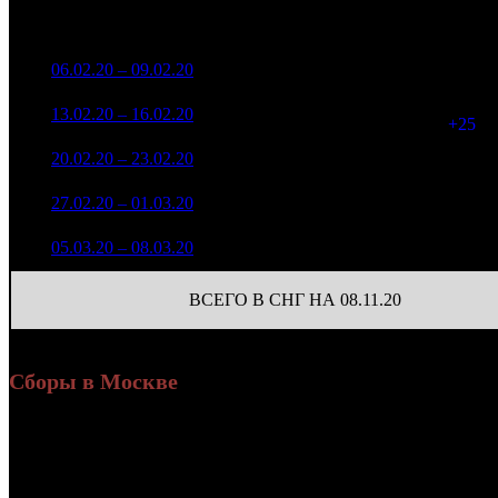
Нед.
Уикенд
Место
(сборы /
Изменение
К/т
зрители)
240 028 888
1
06.02.20 – 09.02.20
1
-
1 881
826 846
85 841 490
1 906
2
13.02.20 – 16.02.20
4
-64.24%
316 863
(
+25
)
15 683 099
1 651
3
20.02.20 – 23.02.20
7
-81.73%
59 137
(
-255
)
4 016 122
640
4
27.02.20 – 01.03.20
13
-74.39%
16 261
(
-1011
)
194 178
10
5
05.03.20 – 08.03.20
34
-95.17%
727
(
-630
)
ВСЕГО В СНГ НА 08.11.20
Сборы в Москве
Уикенд
Доля от сборов
Нед.
Уикенд
Место
(сборы /
К/т
в России
зрители)