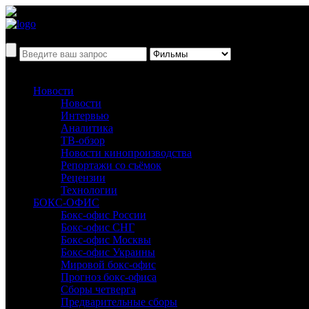
Новости
Новости
Интервью
Аналитика
ТВ-обзор
Новости кинопроизводства
Репортажи со съёмок
Рецензии
Технологии
БОКС-ОФИС
Бокс-офис России
Бокс-офис СНГ
Бокс-офис Москвы
Бокс-офис Украины
Мировой бокс-офис
Прогноз бокс-офиса
Сборы четверга
Предварительные сборы