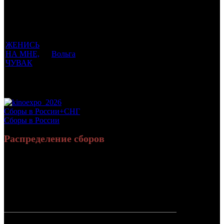
которым
Возрастной
во
Количество
был
Дистрибьютор
рейтинг
недель
зрителей в
прикреплен
фильма
до
РФ, млн
трейлер
старта
ЖЕНИСЬ
НА МНЕ,
Вольга
18 +
1
0.035
ЧУВАК
Потенциальный охват аудитории трейлера
0.035
фильма
Просим сообщать в редакцию БК о найденых неточностях.
Сборы в России+СНГ
Сборы в России
Распределение сборов
4 897 784
20 068
Россия:
(86.9%)
(83.8%)
руб.
зрит.
736 252
3 886
СНГ:
(13.1%)
(16.2%)
руб.
зрит.
Россия +
5 634 036
23 954