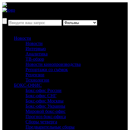
Новости
Новости
Интервью
Аналитика
ТВ-обзор
Новости кинопроизводства
Репортажи со съёмок
Рецензии
Технологии
БОКС-ОФИС
Бокс-офис России
Бокс-офис СНГ
Бокс-офис Москвы
Бокс-офис Украины
Мировой бокс-офис
Прогноз бокс-офиса
Сборы четверга
Предварительные сборы