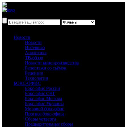
Новости
Новости
Интервью
Аналитика
ТВ-обзор
Новости кинопроизводства
Репортажи со съёмок
Рецензии
Технологии
БОКС-ОФИС
Бокс-офис России
Бокс-офис СНГ
Бокс-офис Москвы
Бокс-офис Украины
Мировой бокс-офис
Прогноз бокс-офиса
Сборы четверга
Предварительные сборы