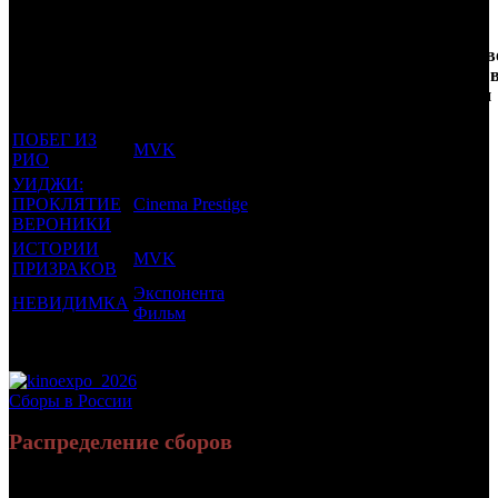
Кол-
Фильмы, к
Возрастной
во
Количеств
которым был
Дистрибьютор
рейтинг
недель
зрителей 
прикреплен
фильма
до
РФ, млн
трейлер
старта
ПОБЕГ ИЗ
MVK
18 +
26
0.007
РИО
УИДЖИ:
ПРОКЛЯТИЕ
Cinema Prestige
18 +
24
0.063
ВЕРОНИКИ
ИСТОРИИ
MVK
16 +
8
0.074
ПРИЗРАКОВ
Экспонента
НЕВИДИМКА
16 +
3
0.051
Фильм
Потенциальный охват аудитории трейлера фильма
0.195
Просим сообщать в редакцию БК о найденых неточностях.
Сборы в России
Распределение сборов