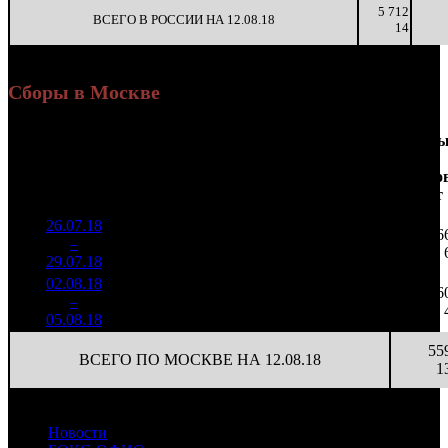
5 712
ВСЕГО В РОССИИ НА 12.08.18
14
Сборы в Москве
Доля
Наработка
Сеанс
Уикенд
от
на к/т
/
Нед.
Уикенд
Место
(сборы /
сборов
К/т
(сборы/
Сеансо
зрители)
в
зрители)
на к/т
России
26.07.18
715 019
17 024
26
1
–
12
12,1%
42
1 904
45
29.07.18
02.08.18
104 506
16
6 532
6
2
–
21
7,8%
349
(
-26
)
22
05.08.18
55
ВСЕГО ПО МОСКВЕ НА 12.08.18
1
Новости