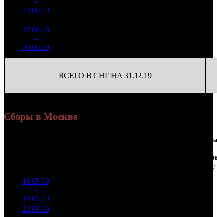
6
–
22
-70.57%
3 486
(
-95
)
50
23.06.19
27.06.19
222 704
23
9 683
7
–
33
-65.26%
1 236
(
-47
)
54
30.06.19
ВСЕГО В СНГ НА 31.12.19
Сборы в Москве
Доля
Наработка
Сеанс
Уикенд
от
на к/т
/
Нед.
Уикенд
Место
(сборы /
сборов
К/т
(сборы/
Сеансо
зрители)
в
зрители)
на к/т
России
16.05.19
43 669
408 129
1
–
2
795
17,7%
107
1 118
19.05.19
119 594
23.05.19
16 130
105
153 628