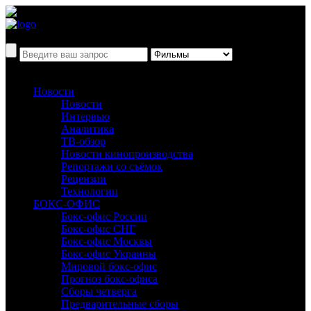
Новости
Новости
Интервью
Аналитика
ТВ-обзор
Новости кинопроизводства
Репортажи со съёмок
Рецензии
Технологии
БОКС-ОФИС
Бокс-офис России
Бокс-офис СНГ
Бокс-офис Москвы
Бокс-офис Украины
Мировой бокс-офис
Прогноз бокс-офиса
Сборы четверга
Предварительные сборы