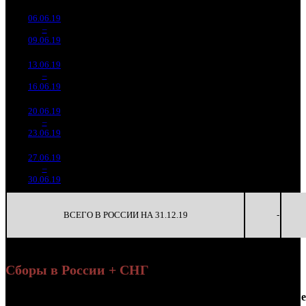
06.06.19
6 943
390
17 803
-
4
–
6
168
-68.85%
(
-738
)
91
-
09.06.19
35 458
13.06.19
2 003
153
13 095
-
5
–
15
605
-71.14%
(
-237
)
70
-
16.06.19
10 646
20.06.19
555 542
63
8 818
-
6
–
22
-72.27%
2 930
(
-90
)
47
-
23.06.19
27.06.19
222 704
23
9 683
-
7
–
33
-59.91%
1 236
(
-40
)
54
-
30.06.19
ВСЕГО В РОССИИ НА 31.12.19
-
Сборы в России + СНГ
Наработка
Се
Уикенд