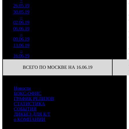
2
–
4
956
17,1%
(
-2
)
476
26.05.19
49 962
30.05.19
4 042
85
47 554
3
–
5
105
18,1%
(
-20
)
165
02.06.19
14 029
06.06.19
1 397
50
27 956
4
–
7
810
20,1%
(
-35
)
98
09.06.19
4 883
13.06.19
517 313
15
34 488
5
–
11
25,8%
1 828
(
-35
)
122
16.06.19
ВСЕГО ПО МОСКВЕ НА 16.06.19
Новости
БОКС-ОФИС
ГРАФИК РЕЛИЗОВ
СТАТИСТИКА
СОБЫТИЯ
ЛИКБЕЗ ДЛЯ К/Т
о КОМПАНИИ