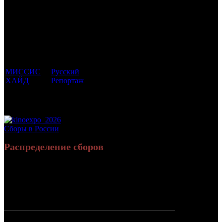
Трейлеринг
Фильмы, к
Кол-
которым
Возрастной
во
Количество
был
Дистрибьютор
рейтинг
недель
зрителей в
прикреплен
фильма
до
РФ, млн
трейлер
старта
МИССИС
Русский
16 +
2
0.008
ХАЙД
Репортаж
Потенциальный охват аудитории трейлера
0.008
фильма
Просим сообщать в редакцию БК о найденых неточностях.
Сборы в России
Распределение сборов
5 977 180
23 220
Россия:
(100%)
(100%)
руб.
зрит.
СНГ:
0 руб.
(0%)
0 зрит.
(0%)
Россия +
5 977 180
23 220