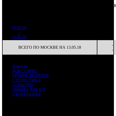
Доля
Наработка
Сеансы
Уикенд
от
К/
на к/т
/
Нед.
Уикенд
Место
(сборы /
сборов
т
(сборы/
Сеансов
зрители)
в
зрители)
на к/т
России
10.05.18
1 042
31 587
-
1
–
11
382
30,9%
33
80
-
13.05.18
2 637
-
ВСЕГО ПО МОСКВЕ НА 13.05.18
-
Новости
БОКС-ОФИС
ГРАФИК РЕЛИЗОВ
СТАТИСТИКА
СОБЫТИЯ
ЛИКБЕЗ ДЛЯ К/Т
о КОМПАНИИ
Профессиональное издание о кинопрокате.
© 2012-2026
Телефон / факс +7-495-785-62-82