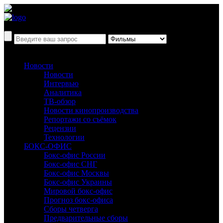
Новости
Новости
Интервью
Аналитика
ТВ-обзор
Новости кинопроизводства
Репортажи со съёмок
Рецензии
Технологии
БОКС-ОФИС
Бокс-офис России
Бокс-офис СНГ
Бокс-офис Москвы
Бокс-офис Украины
Мировой бокс-офис
Прогноз бокс-офиса
Сборы четверга
Предварительные сборы