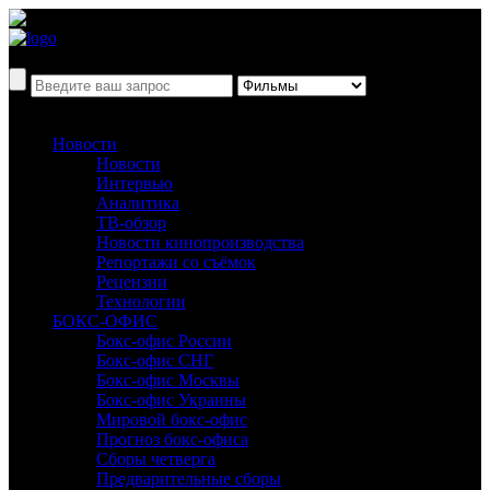
Новости
Новости
Интервью
Аналитика
ТВ-обзор
Новости кинопроизводства
Репортажи со съёмок
Рецензии
Технологии
БОКС-ОФИС
Бокс-офис России
Бокс-офис СНГ
Бокс-офис Москвы
Бокс-офис Украины
Мировой бокс-офис
Прогноз бокс-офиса
Сборы четверга
Предварительные сборы