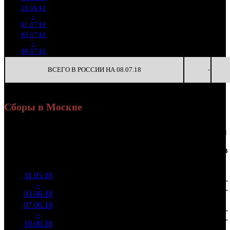
28.06.18
269 225
26
10 355
-
5
–
30
-70.54%
1 542
(
-74
)
59
-
01.07.18
05.07.18
166 790
17
9 811
-
6
–
29
-38.05%
1 009
(
-9
)
59
-
08.07.18
ВСЕГО В РОССИИ НА 08.07.18
-
Сборы в Москве
Доля
Наработка
Сеансы
Уикенд
от
К/
на к/т
/
Нед.
Уикенд
Место
(сборы /
сборов
т
(сборы/
Сеансов
зрители)
в
зрители)
на к/т
России
31.05.18
5 069
59 635
-
1
–
6
012
19,6%
85
176
-
03.06.18
14 979
07.06.18
2 165
78
27 765
-
2
–
10
687
21,0%
(
-7
)
89
-
10.06.18
6 971