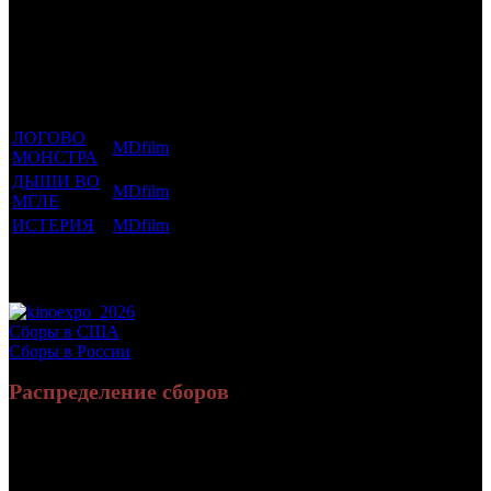
Фильмы, к
Кол-
которым
Возрастной
во
Количество
был
Дистрибьютор
рейтинг
недель
зрителей в
прикреплен
фильма
до
РФ, млн
трейлер
старта
ЛОГОВО
MDfilm
18 +
6
0.069
МОНСТРА
ДЫШИ ВО
MDfilm
16 +
5
0.091
МГЛЕ
ИСТЕРИЯ
MDfilm
18 +
3
0.066
Потенциальный охват аудитории трейлера
0.225
фильма
Просим сообщать в редакцию БК о найденых неточностях.
Сборы в США
Сборы в России
Распределение сборов
59 957 848
311 149
Россия:
(100%)
(100%)
руб.
зрит.