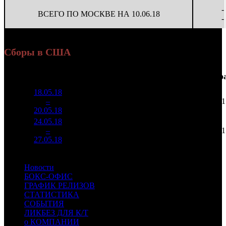
-
ВСЕГО ПО МОСКВЕ НА 10.06.18
-
Сборы в США
Касса
Неделя
Уикенд
Место
Изменение
Кинотеатры
Нар
уикенда
18.05.18
$6 023
1
–
6
-
3 212
$1
972
20.05.18
24.05.18
$3 267
2
–
7
-45.76%
3 212
$1
165
27.05.18
Новости
БОКС-ОФИС
ГРАФИК РЕЛИЗОВ
СТАТИСТИКА
СОБЫТИЯ
ЛИКБЕЗ ДЛЯ К/Т
о КОМПАНИИ