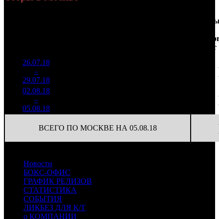
Доля
Наработка
Сеанс
Уикенд
от
на к/т
/
Нед.
Уикенд
Место
(сборы /
сборов
К/т
(сборы/
Сеансо
зрители)
в
зрители)
на к/т
России
26.07.18
1 743
36 320
1
–
7
369
18,6%
48
100
29.07.18
4 812
02.08.18
468 184
35
13 377
2
–
17
15,6%
1 486
(
-13
)
42
05.08.18
ВСЕГО ПО МОСКВЕ НА 05.08.18
Новости
БОКС-ОФИС
ГРАФИК РЕЛИЗОВ
СТАТИСТИКА
СОБЫТИЯ
ЛИКБЕЗ ДЛЯ К/Т
о КОМПАНИИ