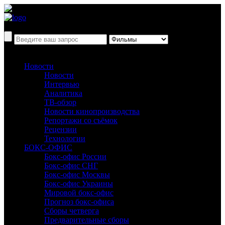
Новости
Новости
Интервью
Аналитика
ТВ-обзор
Новости кинопроизводства
Репортажи со съёмок
Рецензии
Технологии
БОКС-ОФИС
Бокс-офис России
Бокс-офис СНГ
Бокс-офис Москвы
Бокс-офис Украины
Мировой бокс-офис
Прогноз бокс-офиса
Сборы четверга
Предварительные сборы