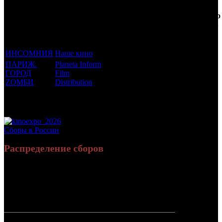
Фильмы, к
Кол-
которым
Возрастной
во
Количество
был
Дистрибьютор
рейтинг
недель
зрителей в
прикреплен
фильма
до
РФ, млн
трейлер
старта
ИНСОМНИЯ
Наше кино
16 +
4
0.086
ПАРИЖ.
Planeta Inform
ГОРОД
Film
16 +
3
0.013
ZОМБИ
Distribution
Потенциальный охват аудитории трейлера
0.099
фильма
Просим сообщать в редакцию БК о найденых неточностях.
Сборы в России
Распределение сборов
19 841 502
87 107
Россия:
(100%)
(100%)
руб.
зрит.
СНГ:
0 руб.
(0%)
0 зрит.
(0%)
Россия +
19 841 502
87 107