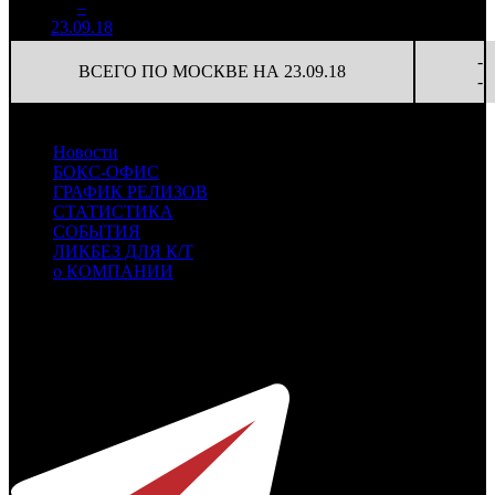
1
–
12
008
34,5%
57
58
-
23.09.18
3 286
-
ВСЕГО ПО МОСКВЕ НА 23.09.18
-
Новости
БОКС-ОФИС
ГРАФИК РЕЛИЗОВ
СТАТИСТИКА
СОБЫТИЯ
ЛИКБЕЗ ДЛЯ К/Т
о КОМПАНИИ
Профессиональное издание о кинопрокате.
© 2012-2026
Телефон / факс +7-495-785-62-82