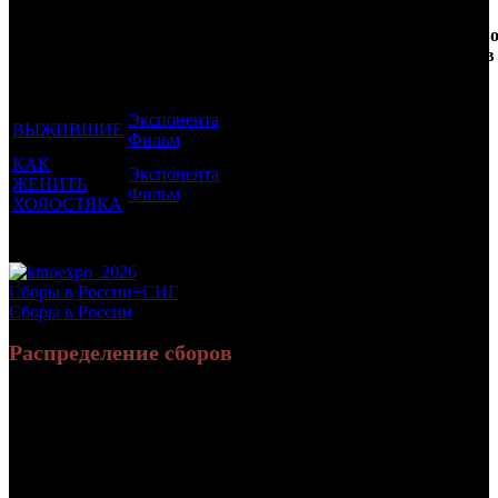
Кол-
Фильмы, к
Возрастной
во
Количеств
которым был
Дистрибьютор
рейтинг
недель
зрителей в
прикреплен
фильма
до
РФ, млн
трейлер
старта
Экспонента
ВЫЖИВШИЕ
18 +
3
0.052
Фильм
КАК
Экспонента
ЖЕНИТЬ
18 +
3
0.255
Фильм
ХОЛОСТЯКА
Потенциальный охват аудитории трейлера фильма
0.307
Просим сообщать в редакцию БК о найденых неточностях.
Сборы в России+СНГ
Сборы в России
Распределение сборов
7 088 502
27 062
Россия:
(90.9%)
(89.4%)
руб.
зрит.
711 623
3 200
СНГ:
(9.1%)
(10.6%)
руб.
зрит.