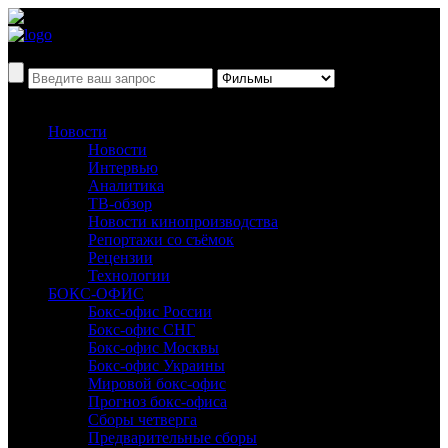
Новости
Новости
Интервью
Аналитика
ТВ-обзор
Новости кинопроизводства
Репортажи со съёмок
Рецензии
Технологии
БОКС-ОФИС
Бокс-офис России
Бокс-офис СНГ
Бокс-офис Москвы
Бокс-офис Украины
Мировой бокс-офис
Прогноз бокс-офиса
Сборы четверга
Предварительные сборы