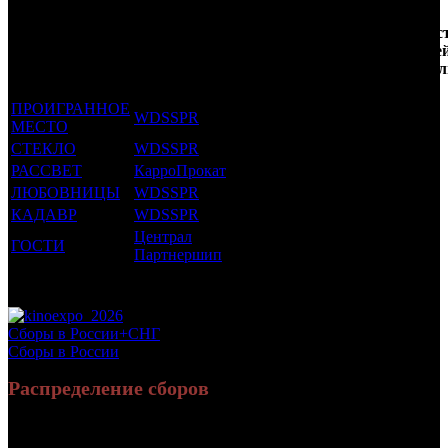
Кол-
Фильмы, к
Возрастной
во
Количес
которым был
Дистрибьютор
рейтинг
недель
зрителе
прикреплен
фильма
до
РФ, мл
трейлер
старта
ПРОИГРАННОЕ
WDSSPR
16 +
19
0.091
МЕСТО
СТЕКЛО
WDSSPR
16 +
8
2.41
РАССВЕТ
КарроПрокат
16 +
6
0.235
ЛЮБОВНИЦЫ
WDSSPR
16 +
2
1.147
КАДАВР
WDSSPR
18 +
2
0.214
Централ
ГОСТИ
16 +
1
0.133
Партнершип
Потенциальный охват аудитории трейлера фильма
4.23
Просим сообщать в редакцию БК о найденых неточностях.
Сборы в России+СНГ
Сборы в России
Распределение сборов