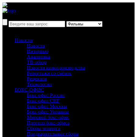
Новости
Новости
Интервью
Аналитика
ТВ-обзор
Новости кинопроизводства
Репортажи со съёмок
Рецензии
Технологии
БОКС-ОФИС
Бокс-офис России
Бокс-офис СНГ
Бокс-офис Москвы
Бокс-офис Украины
Мировой бокс-офис
Прогноз бокс-офиса
Сборы четверга
Предварительные сборы