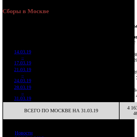
Сборы в Москве
Доля
Наработка
Сеанс
Уикенд
от
на к/т
/
Нед.
Уикенд
Место
(сборы /
сборов
К/т
(сборы/
Сеансо
зрители)
в
зрители)
на к/т
России
14.03.19
7 826
86 963
1 78
1
–
5
703
17,7%
90
232
2
17.03.19
20 855
21.03.19
1 969
21 887
63
2
–
12
800
12,4%
90
60
24.03.19
5 432
28.03.19
153 606
22
6 982
8
3
–
23
7,1%
557
(
-68
)
25
31.03.19
4 16
ВСЕГО ПО МОСКВЕ НА 31.03.19
4
Новости