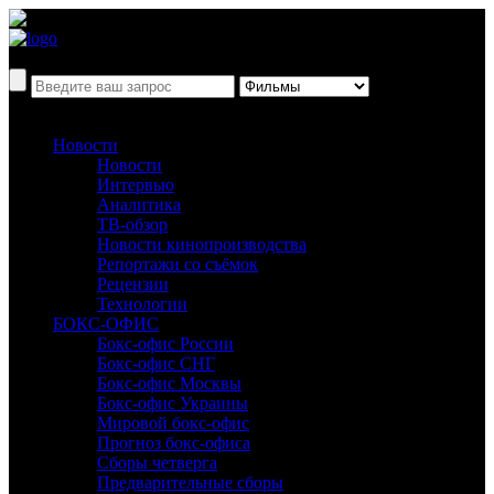
Новости
Новости
Интервью
Аналитика
ТВ-обзор
Новости кинопроизводства
Репортажи со съёмок
Рецензии
Технологии
БОКС-ОФИС
Бокс-офис России
Бокс-офис СНГ
Бокс-офис Москвы
Бокс-офис Украины
Мировой бокс-офис
Прогноз бокс-офиса
Сборы четверга
Предварительные сборы