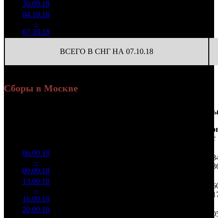
30.09.18
10 279
04.10.18
194 961
46
4 238
5
–
30
-92.87%
845
(
-119
)
18
07.10.18
ВСЕГО В СНГ НА 07.10.18
Сборы в Москве
Доля
Наработка
Сеанс
Уикенд
от
на к/т
/
Нед.
Уикенд
Место
(сборы /
сборов
К/т
(сборы/
Сеансо
зрители)
в
зрители)
на к/т
России
06.09.18
24 638
254 007
3 48
1
–
1
645
25,4%
97
586
3
09.09.18
56 855
13.09.18
9 951
102 588
1 66
2
–
2
057
25,6%
97
244
1
16.09.18
23 635
20.09.18
2 686
75
35 820
50