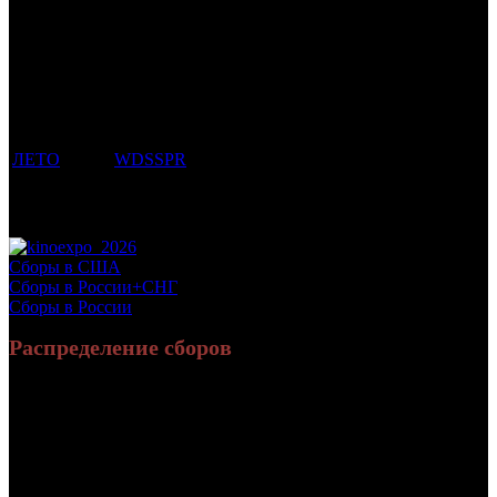
Трейлеринг
Фильмы, к
Кол-
которым
Возрастной
во
Количество
был
Дистрибьютор
рейтинг
недель
зрителей в
прикреплен
фильма
до
РФ, млн
трейлер
старта
ЛЕТО
WDSSPR
18 +
13
0.308
Потенциальный охват аудитории трейлера
0.308
фильма
Просим сообщать в редакцию БК о найденых неточностях.
Сборы в США
Сборы в России+СНГ
Сборы в России
Распределение сборов
200 980 937
738 021
Россия:
(86.1%)
(84.4%)
руб.
зрит.
32 358 927
136 122
СНГ:
(13.9%)
(15.6%)
руб.
зрит.