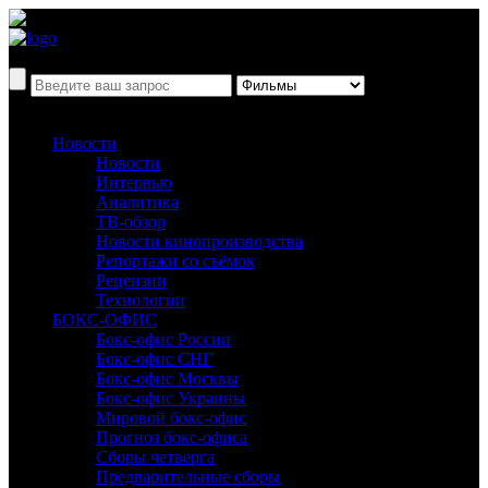
Новости
Новости
Интервью
Аналитика
ТВ-обзор
Новости кинопроизводства
Репортажи со съёмок
Рецензии
Технологии
БОКС-ОФИС
Бокс-офис России
Бокс-офис СНГ
Бокс-офис Москвы
Бокс-офис Украины
Мировой бокс-офис
Прогноз бокс-офиса
Сборы четверга
Предварительные сборы