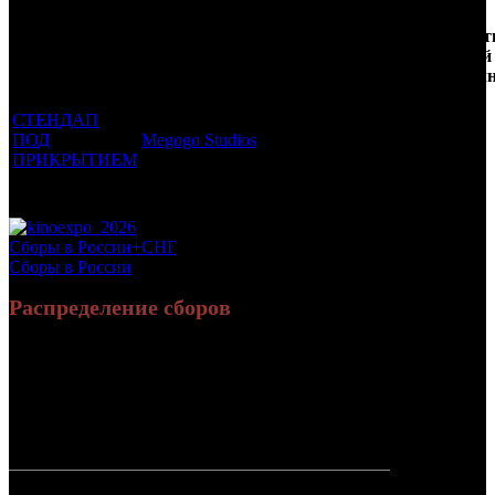
Кол-
Фильмы, к
Возрастной
во
Количест
которым был
Дистрибьютор
рейтинг
недель
зрителей
прикреплен
фильма
до
РФ, мл
трейлер
старта
СТЕНДАП
ПОД
Megogo Studios
16 +
4
0.104
ПРИКРЫТИЕМ
Потенциальный охват аудитории трейлера фильма
0.104
Просим сообщать в редакцию БК о найденых неточностях.
Сборы в России+СНГ
Сборы в России
Распределение сборов
28 379 506
101 954
Россия:
(89.4%)
(89%)
руб.
зрит.
3 350 858
12 648
СНГ:
(10.6%)
(11%)
руб.
зрит.
Россия +
31 730 364
114 602