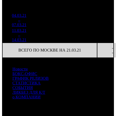
Нед.
Уикенд
Место
(сборы /
сборов
т
(сборы/
Сеансов
зрители)
в
зрители)
на к/т
России
04.03.21
2 441
27 746
-
1
–
10
686
17,8%
88
62
-
07.03.21
5 426
11.03.21
426 732
4 849
-
2
–
17
11,5%
88
1 129
13
-
14.03.21
-
ВСЕГО ПО МОСКВЕ НА 21.03.21
-
Новости
БОКС-ОФИС
ГРАФИК РЕЛИЗОВ
СТАТИСТИКА
СОБЫТИЯ
ЛИКБЕЗ ДЛЯ К/Т
о КОМПАНИИ
Профессиональное издание о кинопрокате.
© 2012-2026
Телефон / факс +7-495-785-62-82