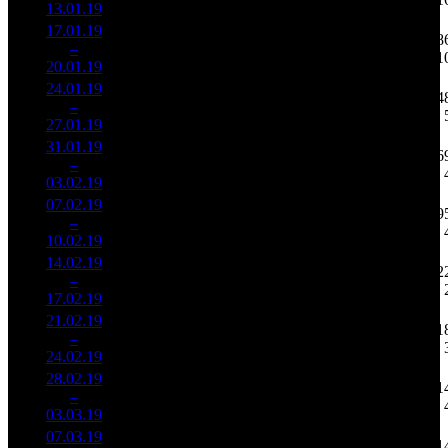
13.01.19
38 191
17.01.19
7 360
79 144
88
2
–
5
381
20,7%
93
240
1
20.01.19
22 320
24.01.19
3 440
69
49 866
34
3
–
11
765
24,7%
(
-24
)
153
27.01.19
10 527
31.01.19
1 848
41
45 085
16
4
–
14
472
28,0%
(
-28
)
146
03.02.19
5 985
07.02.19
913 061
25
36 522
9
5
–
16
24,9%
2 876
(
-16
)
115
10.02.19
14.02.19
369 332
9
41 037
2
6
–
21
26,2%
1 241
(
-16
)
138
17.02.19
21.02.19
228 473
6
38 079
1
7
–
24
36,7%
782
(
-3
)
130
24.02.19
28.02.19
106 585
4
26 646
1
8
–
23
55,2%
426
(
-2
)
107
03.03.19
07.03.19
208 600
3
69 533
1