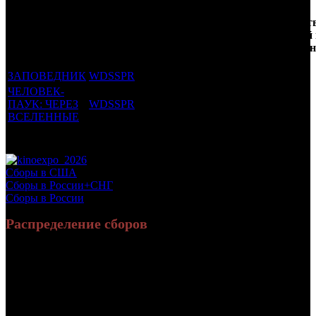
Кол-
Фильмы, к
Возрастной
во
Количест
которым был
Дистрибьютор
рейтинг
недель
зрителей
прикреплен
фильма
до
РФ, млн
трейлер
старта
ЗАПОВЕДНИК
WDSSPR
16 +
5
0.043
ЧЕЛОВЕК-
ПАУК: ЧЕРЕЗ
WDSSPR
6 +
4
1.473
ВСЕЛЕННЫЕ
Потенциальный охват аудитории трейлера фильма
1.516
Просим сообщать в редакцию БК о найденых неточностях.
Сборы в США
Сборы в России+СНГ
Сборы в России
Распределение сборов
151 556 825
650 227
Россия:
(91%)
(88.9%)
руб.
зрит.
15 029 513
81 076
СНГ:
(9%)
(11.1%)
руб.
зрит.