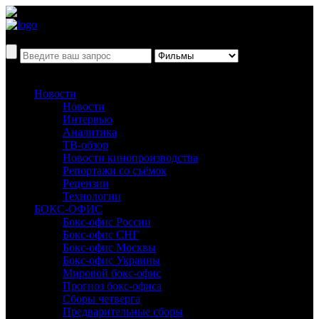
Новости
Новости
Интервью
Аналитика
ТВ-обзор
Новости кинопроизводства
Репортажи со съёмок
Рецензии
Технологии
БОКС-ОФИС
Бокс-офис России
Бокс-офис СНГ
Бокс-офис Москвы
Бокс-офис Украины
Мировой бокс-офис
Прогноз бокс-офиса
Сборы четверга
Предварительные сборы