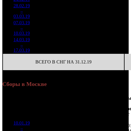
28.02.19
193 166
12
16 097
8
–
37
-68.99%
806
(
-17
)
67
03.03.19
07.03.19
297 881
6
49 647
9
–
37
+54.21%
1 012
(
-6
)
169
10.03.19
14.03.19
136 560
22 760
10
–
43
-54.16%
6
460
77
17.03.19
ВСЕГО В СНГ НА 31.12.19
Сборы в Москве
Доля
Наработка
Сеанс
Уикенд
от
на к/т
/
Нед.
Уикенд
Место
(сборы /
сборов
К/т
(сборы/
Сеансо
зрители)
в
зрители)
на к/т
России
10.01.19
13 151
141 415
1 50
1
–
5
582
20,1%
93
411
1