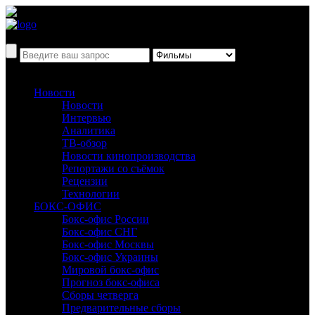
Новости
Новости
Интервью
Аналитика
ТВ-обзор
Новости кинопроизводства
Репортажи со съёмок
Рецензии
Технологии
БОКС-ОФИС
Бокс-офис России
Бокс-офис СНГ
Бокс-офис Москвы
Бокс-офис Украины
Мировой бокс-офис
Прогноз бокс-офиса
Сборы четверга
Предварительные сборы