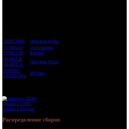
Трейлеринг
Фильмы, к
Кол-
которым
Возрастной
во
Количество
был
Дистрибьютор
рейтинг
недель
зрителей в
прикреплен
фильма
до
РФ, млн
трейлер
старта
ПИРСИНГ
Престиж Кино
18 +
5
0.024
ТЕМНОЕ
Экспонента
18 +
4
0.14
ЗЕРКАЛО
Фильм
ЧЕРНАЯ
Престиж Кино
16 +
4
0.015
ПОЛОСА
НАЧНИ
MDfilm
16 +
4
0.335
СНАЧАЛА
Потенциальный охват аудитории трейлера
0.514
фильма
Просим сообщать в редакцию БК о найденых неточностях.
Сборы в США
Сборы в России
Распределение сборов