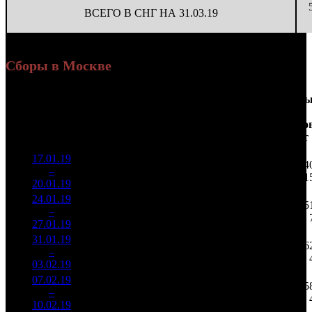
ВСЕГО В СНГ НА 31.03.19
Сборы в Москве
Доля
Наработка
Сеанс
Уикенд
от
на к/т
/
Нед.
Уикенд
Место
(сборы /
сборов
К/т
(сборы/
Сеансо
зрители)
в
зрители)
на к/т
России
17.01.19
7 079
71 513
1 44
1
–
6
785
18,7%
99
211
1
20.01.19
20 878
24.01.19
2 416
95
25 437
65
2
–
15
474
17,4%
(
-4
)
81
27.01.19
7 694
31.01.19
812 529
41
19 818
16
3
–
18
23,3%
1 926
(
-54
)
47
03.02.19
07.02.19
135 325
16
8 458
5
4
–
23
24,3%
556
(
-25
)
35
10.02.19