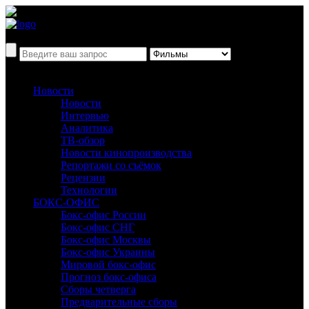
Новости
Новости
Интервью
Аналитика
ТВ-обзор
Новости кинопроизводства
Репортажи со съёмок
Рецензии
Технологии
БОКС-ОФИС
Бокс-офис России
Бокс-офис СНГ
Бокс-офис Москвы
Бокс-офис Украины
Мировой бокс-офис
Прогноз бокс-офиса
Сборы четверга
Предварительные сборы