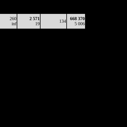
на сеанс
Сеансов
Цена билета
(сборы/
(сборы/
на к/т
зрители)
зрители)
260
2 571
668 370
134
inf
19
5 006