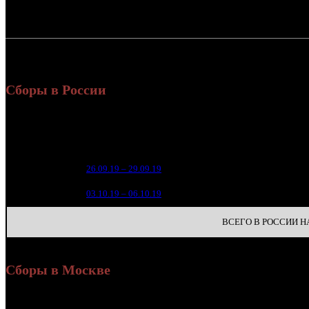
Россия:
СНГ:
Россия + СНГ
Сборы в России
Уикен
Нед.
Уикенд
Место
(сборы 
зрител
2 
1
26.09.19 – 29.09.19
17
2 
2
03.10.19 – 06.10.19
14
ВСЕГО В РОССИИ НА 
Сборы в Москве
Наработка
Уикенд