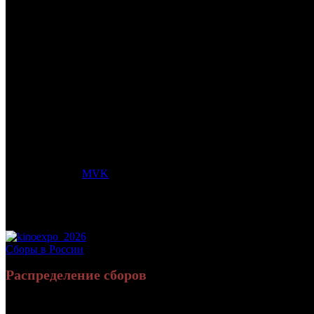
/
МУЛЬТ В КИНО. ВЫПУСК № 103. НЕКОГДА ГРУСТИТ
МУЛЬТ В КИНО. ВЫПУСК №
Дата начала проката в России:
28.09.2019
Кассовые сборы в России + СНГ на 31.12.2019:
6 369 219 руб.
Посещаемость в России + СНГ на 31.12.2019:
55 654 зрит.
Кассовые сборы в России на 31.12.2019:
6 369 219 руб.
Посещаемость в России на 31.12.2019:
55 654 зрит.
Дистрибьютор:
MVK
Формат:
цифра
Жанр:
анимация
Производство:
Россия
Рейтинг МКРФ:
0+
Сборы в России
Распределение сборов