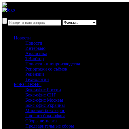
Новости
Новости
Интервью
Аналитика
ТВ-обзор
Новости кинопроизводства
Репортажи со съёмок
Рецензии
Технологии
БОКС-ОФИС
Бокс-офис России
Бокс-офис СНГ
Бокс-офис Москвы
Бокс-офис Украины
Мировой бокс-офис
Прогноз бокс-офиса
Сборы четверга
Предварительные сборы