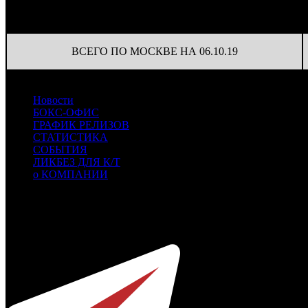
Доля от сборов
на к/т
Нед.
Уикенд
Место
(сборы /
К/т
в России
(сборы/
зрители)
зрители)
ВСЕГО ПО МОСКВЕ НА 06.10.19
Новости
БОКС-ОФИС
ГРАФИК РЕЛИЗОВ
СТАТИСТИКА
СОБЫТИЯ
ЛИКБЕЗ ДЛЯ К/Т
о КОМПАНИИ
Профессиональное издание о кинопрокате.
© 2012-2026
Телефон / факс +7-495-785-62-82