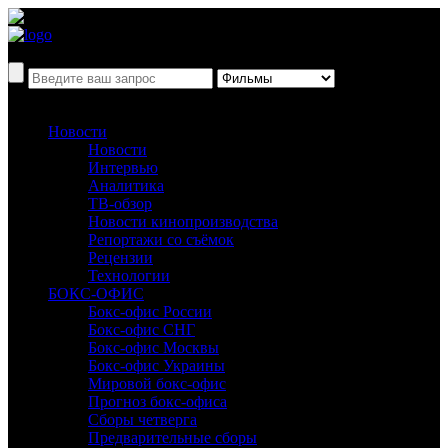
Новости
Новости
Интервью
Аналитика
ТВ-обзор
Новости кинопроизводства
Репортажи со съёмок
Рецензии
Технологии
БОКС-ОФИС
Бокс-офис России
Бокс-офис СНГ
Бокс-офис Москвы
Бокс-офис Украины
Мировой бокс-офис
Прогноз бокс-офиса
Сборы четверга
Предварительные сборы