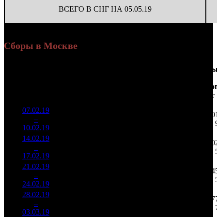
ВСЕГО В СНГ НА 05.05.19
Сборы в Москве
Доля
Наработка
Сеанс
Уикенд
от
на к/т
/
Нед.
Уикенд
Место
(сборы /
сборов
К/т
(сборы/
Сеансо
зрители)
в
зрители)
на к/т
России
07.02.19
5 406
83 181
60
1
–
9
778
42,9%
65
200
10.02.19
12 968
14.02.19
2 819
62
45 478
30
2
–
8
660
44,4%
(
-3
)
116
17.02.19
7 205
21.02.19
1 366
31
44 079
14
3
–
14
448
58,4%
(
-31
)
130
24.02.19
4 034
28.02.19
581 445
11
52 859
7
4
–
17
61,7%
1 720
(
-20
)
156
03.03.19