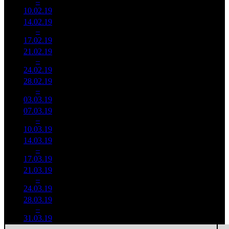
1
–
12
033
-
295
153
10.02.19
45 022
14.02.19
7 102
248
28 637
2
–
10
099
-49.5%
(
-47
)
92
17.02.19
22 917
21.02.19
2 496
92
27 141
3
–
16
959
-64.84%
(
-156
)
88
24.02.19
8 075
28.02.19
983 934
37
26 593
4
–
23
-60.59%
3 093
(
-55
)
84
03.03.19
07.03.19
564 731
16
35 296
5
–
30
-42.6%
2 044
(
-21
)
128
10.03.19
14.03.19
395 103
7
56 443
6
–
34
-30.04%
1 316
(
-9
)
188
17.03.19
21.03.19
236 680
33 811
7
–
42
-40.1%
7
811
116
24.03.19
28.03.19
178 861
5
35 772
8
–
39
-24.43%
668
(
-2
)
134
31.03.19