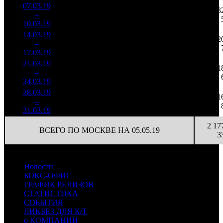
07.03.19
417 246
6
69 541
3
5
–
19
73,9%
1 376
(
-5
)
229
10.03.19
14.03.19
209 253
3
69 751
2
6
–
22
53,0%
700
(
-3
)
233
17.03.19
21.03.19
160 880
53 627
1
7
–
23
68,0%
3
569
190
24.03.19
28.03.19
128 211
2
64 106
1
8
–
24
71,7%
462
(
-1
)
231
31.03.19
2 17
ВСЕГО ПО МОСКВЕ НА 05.05.19
3
Новости
БОКС-ОФИС
ГРАФИК РЕЛИЗОВ
СТАТИСТИКА
СОБЫТИЯ
ЛИКБЕЗ ДЛЯ К/Т
о КОМПАНИИ