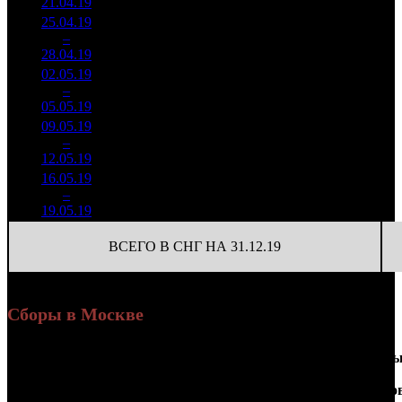
21.04.19
22 390
25.04.19
5 172
9 578
2
–
13
233
-23.97%
540
35
28.04.19
18 832
02.05.19
1 578
88
17 938
3
–
21
525
-69.48%
(
-452
)
62
05.05.19
5 421
09.05.19
505 593
20
25 280
4
–
26
-67.97%
1 843
(
-68
)
92
12.05.19
16.05.19
170 454
4
42 614
5
–
30
-66.29%
609
(
-16
)
152
19.05.19
ВСЕГО В СНГ НА 31.12.19
Сборы в Москве
Доля
Наработка
Сеанс
Уикенд
от
на к/т
/
Нед.
Уикенд
Место
(сборы /
сборов
К/т
(сборы/
Сеансо
зрители)
в