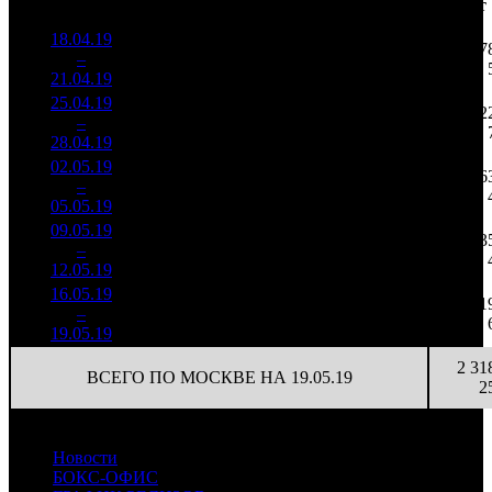
зрители)
на к/т
России
18.04.19
2 183
23 225
47
1
–
11
114
33,1%
94
56
21.04.19
5 223
25.04.19
1 521
88
17 286
62
2
–
9
164
30,5%
(
-6
)
48
28.04.19
4 252
02.05.19
637 844
18
35 436
6
3
–
15
40,4%
1 884
(
-70
)
105
05.05.19
09.05.19
274 400
9
30 489
3
4
–
16
54,3%
940
(
-9
)
104
12.05.19
16.05.19
120 354
3
40 118
1
5
–
19
70,6%
453
(
-6
)
151
19.05.19
2 31
ВСЕГО ПО МОСКВЕ НА 19.05.19
2
Новости
БОКС-ОФИС