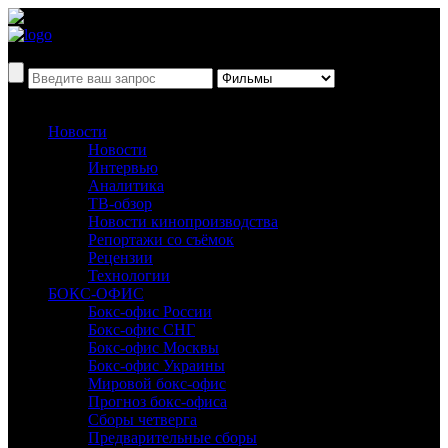
Новости
Новости
Интервью
Аналитика
ТВ-обзор
Новости кинопроизводства
Репортажи со съёмок
Рецензии
Технологии
БОКС-ОФИС
Бокс-офис России
Бокс-офис СНГ
Бокс-офис Москвы
Бокс-офис Украины
Мировой бокс-офис
Прогноз бокс-офиса
Сборы четверга
Предварительные сборы