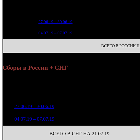
Уикенд
Нед.
Уикенд
Место
(сборы 
зрители
4 4
1
27.06.19 – 30.06.19
15
7
2
04.07.19 – 07.07.19
23
ВСЕГО В РОССИИ НА
Сборы в России + СНГ
Нар
Уикенд
н
Нед.
Уикенд
Место
(сборы /
Изменение
К/т
(с
зрители)
зр
4 470 156
1
27.06.19 – 30.06.19
15
-
562
16 748
792 875
263
2
04.07.19 – 07.07.19
23
-82.26%
3 499
(
-299
)
ВСЕГО В СНГ НА 21.07.19