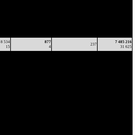
/
Тотал
на сеанс
в
Цена билета
(сборы/
(сборы/
зрители)
зрители)
3 660
1 213
268
4 441 848
7
5
-
16 603
1 167
644
225
7 032 766
5
3
(
-43
)
29 143
8 534
877
7 485 216
237
15
4
31 625