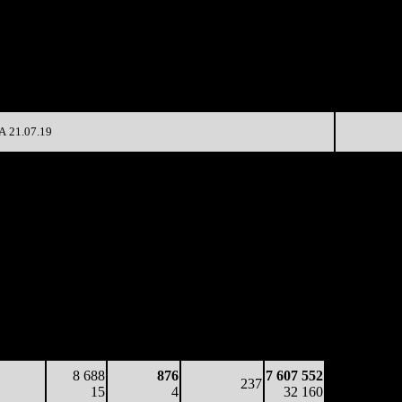
Сеансы 
на к/т
/
Изменение
К/т
Сеансо
(сборы/
)
на к/т
зрители)
39 448
7 942
-
559
16 591
30
52 022
259
2 904
-83.06%
3 344
(
-300
)
13
 21.07.19
аботка
Наработка
Сеансы /
Тотал
а к/т
на сеанс
Сеансов
Цена билета
(сборы/
боры/
(сборы/
на к/т
зрители)
ители)
зрители)
7 954
16 755
267
267
4 472 556
30
30
1
-
16 760
3 015
1 203
659
227
7 114 754
13
5
3
(
-40
)
29 491
8 688
876
7 607 552
237
15
4
32 160