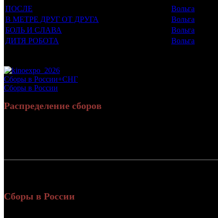
ПОСЛЕ
Вольга
В МЕТРЕ ДРУГ ОТ ДРУГА
Вольга
БОЛЬ И СЛАВА
Вольга
ДИТЯ РОБОТА
Вольга
Потенциальный охват аудитории трейлера фильма
Просим сообщать в редакцию БК о найденых неточностях.
Сборы в России+СНГ
Сборы в России
Распределение сборов
Россия:
7
СНГ:
Россия + СНГ
7
Сборы в России