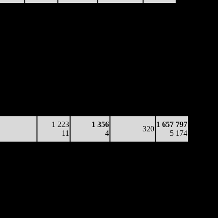
Наработка
Наработка
Сеансы /
Тотал
на к/т
на сеанс
Сеансов
Цена билета
(сборы/
(сборы/
(сборы/
на к/т
зрители)
зрители)
зрители)
10 618
548
2 112
361
1 157 310
29
5
6
-
3 204
3 612
134
863
275
1 594 051
13
4
3
(
-86
)
4 915
1 223
1 356
1 657 797
320
11
4
5 174