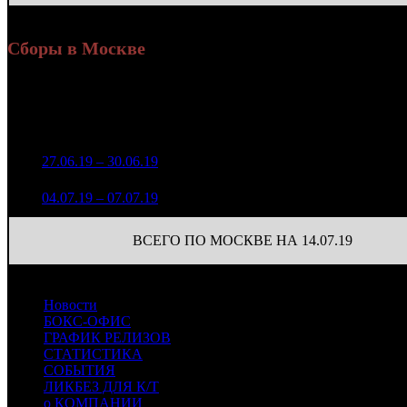
Сборы в Москве
Уикенд
Доля от сборов
Нед.
Уикенд
Место
(сборы /
К/т
в России
зрители)
1 157 310
1
27.06.19 – 30.06.19
15
26,1%
109
3 204
115 597
32
2
04.07.19 – 07.07.19
21
15,4%
421
(
-77
)
ВСЕГО ПО МОСКВЕ НА 14.07.19
Новости
БОКС-ОФИС
ГРАФИК РЕЛИЗОВ
СТАТИСТИКА
СОБЫТИЯ
ЛИКБЕЗ ДЛЯ К/Т
о КОМПАНИИ