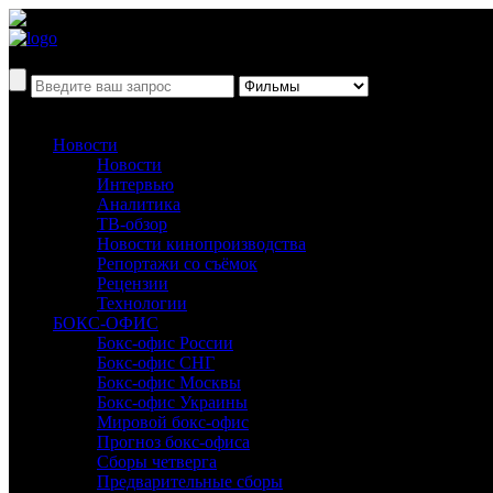
Новости
Новости
Интервью
Аналитика
ТВ-обзор
Новости кинопроизводства
Репортажи со съёмок
Рецензии
Технологии
БОКС-ОФИС
Бокс-офис России
Бокс-офис СНГ
Бокс-офис Москвы
Бокс-офис Украины
Мировой бокс-офис
Прогноз бокс-офиса
Сборы четверга
Предварительные сборы