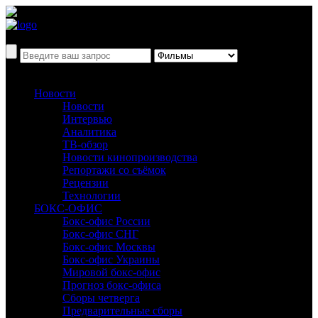
Новости
Новости
Интервью
Аналитика
ТВ-обзор
Новости кинопроизводства
Репортажи со съёмок
Рецензии
Технологии
БОКС-ОФИС
Бокс-офис России
Бокс-офис СНГ
Бокс-офис Москвы
Бокс-офис Украины
Мировой бокс-офис
Прогноз бокс-офиса
Сборы четверга
Предварительные сборы