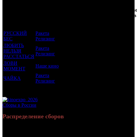
Кол-
Фильмы, к
Возрастной
во
Количеств
которым был
Дистрибьютор
рейтинг
недель
зрителей в
прикреплен
фильма
до
РФ, млн
трейлер
старта
РУССКИЙ
Ракета
18 +
9
0.006
БЕС
Релизинг
ЛЮБИТЬ
Ракета
НЕЛЬЗЯ
16 +
7
0.002
Релизинг
РАССТАТЬСЯ
ЛОВИ
Наше кино
16 +
4
0.07
МОМЕНТ
Ракета
ЧАЙКА
12 +
3
0.005
Релизинг
Потенциальный охват аудитории трейлера фильма
0.084
Просим сообщать в редакцию БК о найденых неточностях.
Сборы в России
Распределение сборов