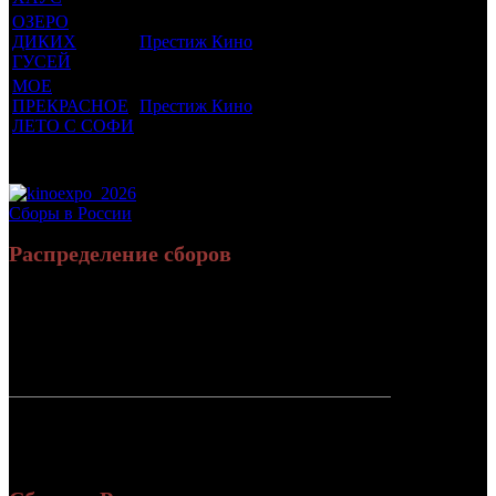
ОЗЕРО
ДИКИХ
Престиж Кино
16 +
8
0.003
ГУСЕЙ
МОЕ
ПРЕКРАСНОЕ
Престиж Кино
18 +
3
0.007
ЛЕТО С СОФИ
Потенциальный охват аудитории трейлера фильма
0.113
Просим сообщать в редакцию БК о найденых неточностях.
Сборы в России
Распределение сборов
341 559
1 259
Россия:
(100%)
(100%)
руб.
зрит.
СНГ:
0 руб.
(0%)
0 зрит.
(0%)
Россия +
341 559
1 259
СНГ
руб.
зрит.
или $5 407