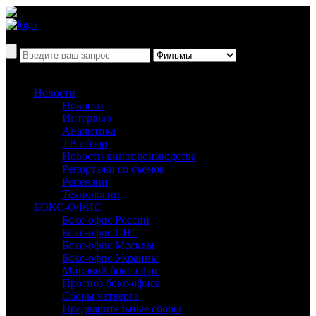
Новости
Новости
Интервью
Аналитика
ТВ-обзор
Новости кинопроизводства
Репортажи со съёмок
Рецензии
Технологии
БОКС-ОФИС
Бокс-офис России
Бокс-офис СНГ
Бокс-офис Москвы
Бокс-офис Украины
Мировой бокс-офис
Прогноз бокс-офиса
Сборы четверга
Предварительные сборы