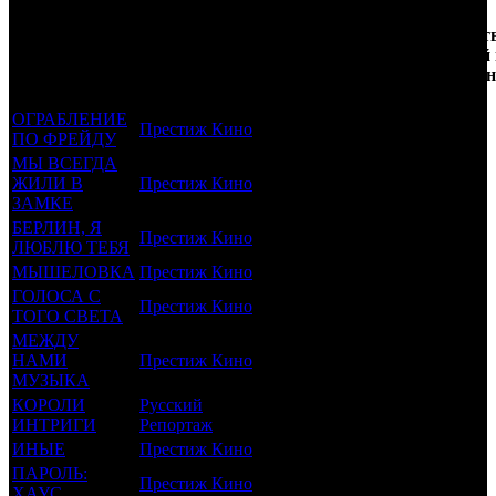
Кол-
Фильмы, к
Возрастной
во
Количест
которым был
Дистрибьютор
рейтинг
недель
зрителей
прикреплен
фильма
до
РФ, млн
трейлер
старта
ОГРАБЛЕНИЕ
Престиж Кино
16 +
42
0.006
ПО ФРЕЙДУ
МЫ ВСЕГДА
ЖИЛИ В
Престиж Кино
16 +
35
0.006
ЗАМКЕ
БЕРЛИН, Я
Престиж Кино
16 +
33
0.021
ЛЮБЛЮ ТЕБЯ
МЫШЕЛОВКА
Престиж Кино
16 +
29
0.012
ГОЛОСА С
Престиж Кино
18 +
25
0.027
ТОГО СВЕТА
МЕЖДУ
НАМИ
Престиж Кино
18 +
20
0.008
МУЗЫКА
КОРОЛИ
Русский
16 +
17
0.005
ИНТРИГИ
Репортаж
ИНЫЕ
Престиж Кино
16 +
15
0.013
ПАРОЛЬ:
Престиж Кино
16 +
9
0.004
ХАУС