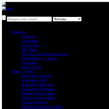
Новости
Новости
Интервью
Аналитика
ТВ-обзор
Новости кинопроизводства
Репортажи со съёмок
Рецензии
Технологии
БОКС-ОФИС
Бокс-офис России
Бокс-офис СНГ
Бокс-офис Москвы
Бокс-офис Украины
Мировой бокс-офис
Прогноз бокс-офиса
Сборы четверга
Предварительные сборы