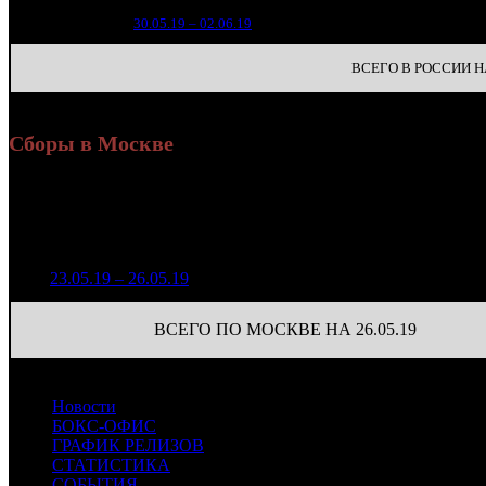
8
2
30.05.19 – 02.06.19
16
ВСЕГО В РОССИИ НА
Сборы в Москве
Н
Уикенд
Доля от сборов
Нед.
Уикенд
Место
(сборы /
К/т
в России
зрители)
1 932 495
1
23.05.19 – 26.05.19
9
34,4%
46
3 419
ВСЕГО ПО МОСКВЕ НА 26.05.19
Новости
БОКС-ОФИС
ГРАФИК РЕЛИЗОВ
СТАТИСТИКА
СОБЫТИЯ