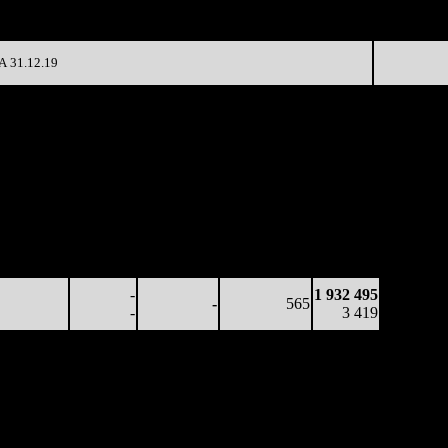
14 560
122
6 677
-85.51%
2 436
(
-175
)
20
 31.12.19
аработка
Наработка
Сеансы /
Тотал
на к/т
на сеанс
Сеансов
Цена билета
(сборы/
(сборы/
(сборы/
на к/т
зрители)
зрители)
зрители)
42 011
-
-
565
1 932 495
74
-
-
-
3 419
-
1 932 495
-
565
-
3 419