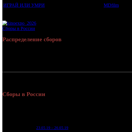
ИГРАЙ ИЛИ УМРИ
MDfilm
Потенциальный охват аудитории трейлера фильма
Просим сообщать в редакцию БК о найденых неточностях.
Сборы в России
Распределение сборов
Россия:
СНГ:
Россия + СНГ
Сборы в России
Уикенд
Нед.
Уикенд
Место
(сборы 
зрители
5 6
1
23.05.19 – 26.05.19
9