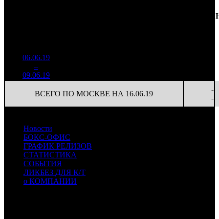
Доля
Наработка
Сеансы
Уикенд
от
К/
на к/т
/
Нед.
Уикенд
Место
(сборы /
сборов
т
(сборы/
Сеансов
зрители)
в
зрители)
на к/т
России
06.06.19
550 445
14 877
-
1
–
13
21,3%
37
1 348
36
-
09.06.19
-
ВСЕГО ПО МОСКВЕ НА 16.06.19
-
Новости
БОКС-ОФИС
ГРАФИК РЕЛИЗОВ
СТАТИСТИКА
СОБЫТИЯ
ЛИКБЕЗ ДЛЯ К/Т
о КОМПАНИИ
Профессиональное издание о кинопрокате.
© 2012-2026
Телефон / факс +7-495-785-62-82