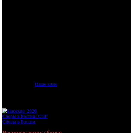
/
ОБИТЕЛЬ СТРАХА
ОБИТЕЛЬ СТРАХА
Дата начала проката в России:
06.06.2019
Кассовые сборы в России + СНГ на 16.06.2019:
5 269 123 руб.
Посещаемость в России + СНГ на 16.06.2019:
21 734 зрит.
Кассовые сборы в России на 16.06.2019:
4 607 833 руб.
Посещаемость в России на 16.06.2019:
18 156 зрит.
Дата начала проката в США:
20.09.2018
Оригинальное название:
The Wind
Дистрибьютор:
Наше кино
Формат:
цифра
Жанр:
ужасы
Производство:
США
Рейтинг МКРФ:
18+
Сборы в России+СНГ
Сборы в России
Распределение сборов