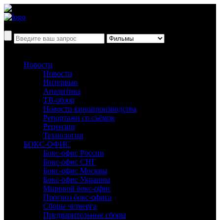
Новости
Новости
Интервью
Аналитика
ТВ-обзор
Новости кинопроизводства
Репортажи со съёмок
Рецензии
Технологии
БОКС-ОФИС
Бокс-офис России
Бокс-офис СНГ
Бокс-офис Москвы
Бокс-офис Украины
Мировой бокс-офис
Прогноз бокс-офиса
Сборы четверга
Предварительные сборы