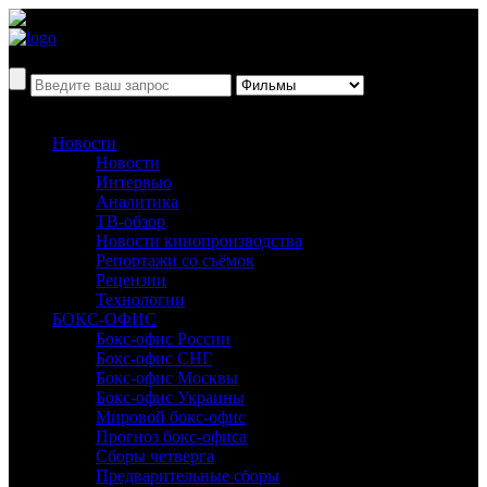
Новости
Новости
Интервью
Аналитика
ТВ-обзор
Новости кинопроизводства
Репортажи со съёмок
Рецензии
Технологии
БОКС-ОФИС
Бокс-офис России
Бокс-офис СНГ
Бокс-офис Москвы
Бокс-офис Украины
Мировой бокс-офис
Прогноз бокс-офиса
Сборы четверга
Предварительные сборы