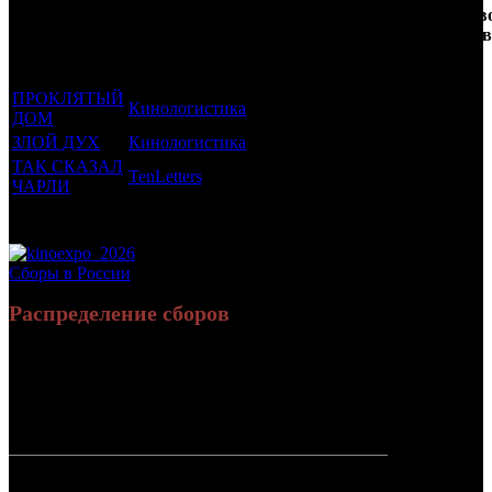
Фильмы, к
Возрастной
во
Количеств
которым был
Дистрибьютор
рейтинг
недель
зрителей в
прикреплен
фильма
до
РФ, млн
трейлер
старта
ПРОКЛЯТЫЙ
Кинологистика
18 +
10
0.012
ДОМ
ЗЛОЙ ДУХ
Кинологистика
18 +
6
0.006
ТАК СКАЗАЛ
TenLetters
16 +
1
0.008
ЧАРЛИ
Потенциальный охват аудитории трейлера фильма
0.026
Просим сообщать в редакцию БК о найденых неточностях.
Сборы в России
Распределение сборов
2 259 144
10 703
Россия:
(100%)
(100%)
руб.
зрит.
СНГ:
0 руб.
(0%)
0 зрит.
(0%)
Россия +
2 259 144
10 703