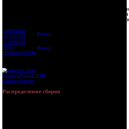
Кол-
Фильмы, к
Возрастной
во
Количест
которым был
Дистрибьютор
рейтинг
недель
зрителей
прикреплен
фильма
до
РФ, мл
трейлер
старта
ПИРАНЬИ
Вольга
18 +
7
0.006
НЕАПОЛЯ
ПЛЕЙБОЙ
ПОД
Вольга
18 +
3
0.013
ПРИКРЫТИЕМ
Потенциальный охват аудитории трейлера фильма
0.02
Просим сообщать в редакцию БК о найденых неточностях.
Сборы в России+СНГ
Сборы в России
Распределение сборов
28 236 454
87 851
Россия:
(92.9%)
(91.1%)
руб.
зрит.
2 154 652
8 620
СНГ:
(7.1%)
(8.9%)
руб.
зрит.