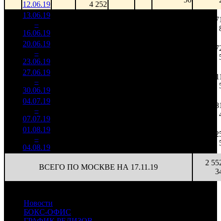
12.06.19
4 252
13.06.19
4 564
60 064
57
1
–
6
891
51,2%
76
141
16.06.19
10 716
20.06.19
2 275
69
32 979
37
2
–
8
537
60,6%
(
-7
)
84
23.06.19
5 793
27.06.19
1 270
21
60 485
11
3
–
14
178
79,3%
(
-48
)
176
30.06.19
3 686
04.07.19
731 864
19
38 519
8
4
–
16
82,5%
2 222
(
-2
)
117
07.07.19
01.08.19
203 952
40 790
2
8
–
20
61,1%
5
702
140
04.08.19
2 55
ВСЕГО ПО МОСКВЕ НА 17.11.19
3
Новости
БОКС-ОФИС
ГРАФИК РЕЛИЗОВ