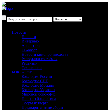
Новости
Новости
Интервью
Аналитика
ТВ-обзор
Новости кинопроизводства
Репортажи со съёмок
Рецензии
Технологии
БОКС-ОФИС
Бокс-офис России
Бокс-офис СНГ
Бокс-офис Москвы
Бокс-офис Украины
Мировой бокс-офис
Прогноз бокс-офиса
Сборы четверга
Предварительные сборы