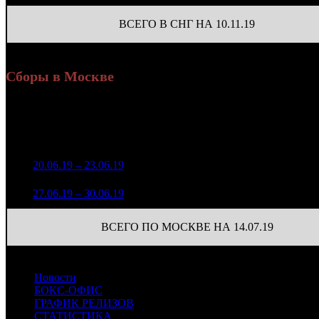
ВСЕГО В СНГ НА 10.11.19
Сборы в Москве
Н
Уикенд
Доля от сборов
Нед.
Уикенд
Место
(сборы /
К/т
в России
зрители)
5 079 990
1
20.06.19 – 23.06.19
6
16,7%
86
13 722
834 272
2
27.06.19 – 30.06.19
16
14,9%
86
2 619
ВСЕГО ПО МОСКВЕ НА 14.07.19
Новости
БОКС-ОФИС
ГРАФИК РЕЛИЗОВ
СТАТИСТИКА