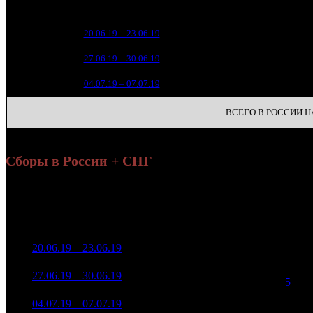
зрители
30 4
1
20.06.19 – 23.06.19
5
1
5 
2
27.06.19 – 30.06.19
13
5
3
04.07.19 – 07.07.19
27
ВСЕГО В РОССИИ НА
Сборы в России + СНГ
Н
Уикенд
Нед.
Уикенд
Место
(сборы /
Изменение
К/т
зрители)
33 070 944
1
20.06.19 – 23.06.19
5
-
1 221
126 399
5 937 114
1 226
2
27.06.19 – 30.06.19
12
-82.05%
24 463
(
+5
)
591 854
168
3
04.07.19 – 07.07.19
28
-90.03%
2 784
(
-1058
)