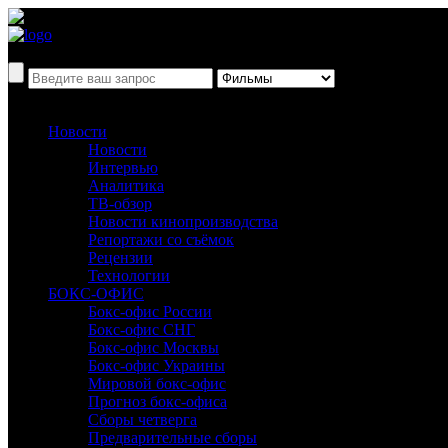
Новости
Новости
Интервью
Аналитика
ТВ-обзор
Новости кинопроизводства
Репортажи со съёмок
Рецензии
Технологии
БОКС-ОФИС
Бокс-офис России
Бокс-офис СНГ
Бокс-офис Москвы
Бокс-офис Украины
Мировой бокс-офис
Прогноз бокс-офиса
Сборы четверга
Предварительные сборы