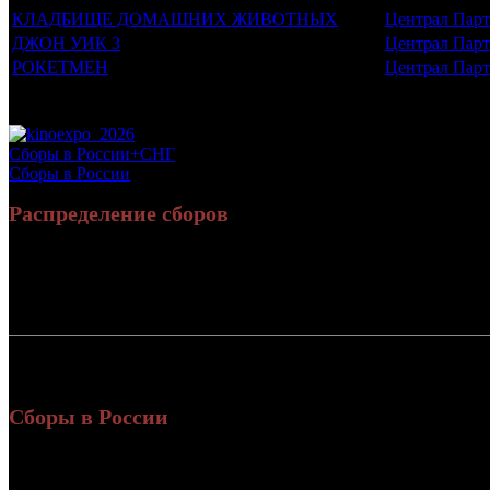
КЛАДБИЩЕ ДОМАШНИХ ЖИВОТНЫХ
Централ Парт
ДЖОН УИК 3
Централ Пар
РОКЕТМЕН
Централ Парт
Потенциальный охват аудитории трейлера фильма
Просим сообщать в редакцию БК о найденых неточностях.
Сборы в России+СНГ
Сборы в России
Распределение сборов
Россия:
СНГ:
Россия + СНГ
Сборы в России
Уикенд
Нед.
Уикенд
Место
(сборы /