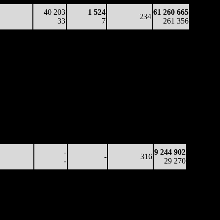
40 203
1 524
61 260 665
234
33
7
261 356
аработка
Наработка
Сеансы /
Тотал
на к/т
на сеанс
Сеансов
Цена билета
(сборы/
(сборы/
(сборы/
на к/т
зрители)
зрители)
зрители)
59 070
-
-
370
5 079 990
160
-
-
-
13 722
9 701
-
-
319
8 737 477
30
-
-
(
-51
)
27 127
-
9 244 902
-
316
-
29 270