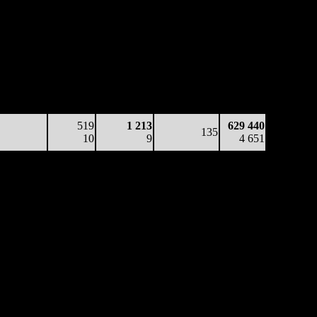
аработка
Наработка
Сеансы /
Тотал
на к/т
на сеанс
Сеансов
Цена билета
(сборы/
(сборы/
(сборы/
на к/т
зрители)
зрители)
зрители)
7 308
272
1 424
133
387 340
55
5
11
-
2 907
519
1 213
629 440
135
10
9
4 651