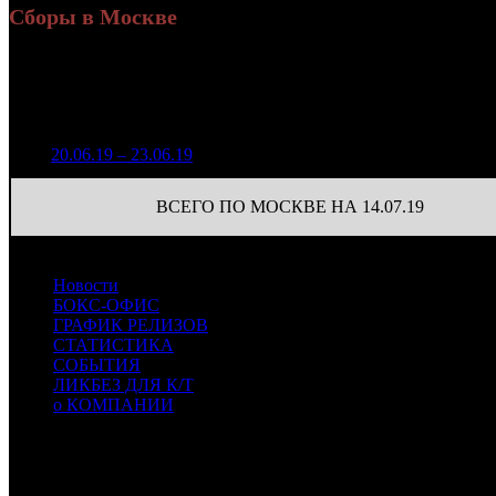
Сборы в Москве
Н
Уикенд
Доля от сборов
Нед.
Уикенд
Место
(сборы /
К/т
в России
зрители)
387 340
1
20.06.19 – 23.06.19
16
23,0%
53
2 907
ВСЕГО ПО МОСКВЕ НА 14.07.19
Новости
БОКС-ОФИС
ГРАФИК РЕЛИЗОВ
СТАТИСТИКА
СОБЫТИЯ
ЛИКБЕЗ ДЛЯ К/Т
о КОМПАНИИ
Профессиональное издание о кинопрокате.
© 2012-2026
Телефон / факс +7-495-785-62-82