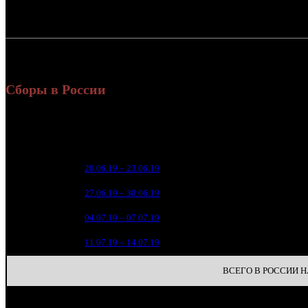
Россия:
СНГ:
Россия + СНГ
Сборы в России
Уикенд
Нед.
Уикенд
Место
(сборы 
зрители
1 6
1
20.06.19 – 23.06.19
17
2 3
2
27.06.19 – 30.06.19
18
1 3
3
04.07.19 – 07.07.19
19
1 3
4
11.07.19 – 14.07.19
18
ВСЕГО В РОССИИ НА