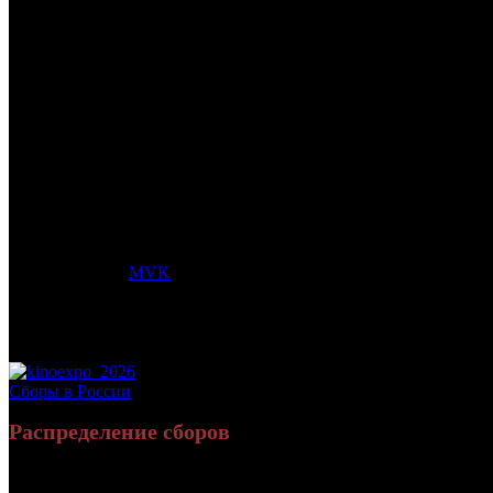
/
МУЛЬТ В КИНО. ВЫПУСК № 99. ОТДЫХАЕМ ХОРОШ
МУЛЬТ В КИНО. ВЫПУСК 
Дата начала проката в России:
22.06.2019
Кассовые сборы в России + СНГ на 31.12.2019:
9 343 313 руб.
Посещаемость в России + СНГ на 31.12.2019:
95 030 зрит.
Кассовые сборы в России на 31.12.2019:
9 343 313 руб.
Посещаемость в России на 31.12.2019:
95 030 зрит.
Дистрибьютор:
MVK
Формат:
цифра
Жанр:
анимация
Производство:
Россия
Рейтинг МКРФ:
0+
Сборы в России
Распределение сборов