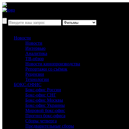
Новости
Новости
Интервью
Аналитика
ТВ-обзор
Новости кинопроизводства
Репортажи со съёмок
Рецензии
Технологии
БОКС-ОФИС
Бокс-офис России
Бокс-офис СНГ
Бокс-офис Москвы
Бокс-офис Украины
Мировой бокс-офис
Прогноз бокс-офиса
Сборы четверга
Предварительные сборы