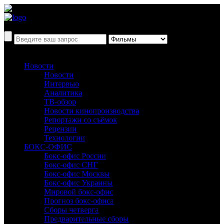
Новости
Новости
Интервью
Аналитика
ТВ-обзор
Новости кинопроизводства
Репортажи со съёмок
Рецензии
Технологии
БОКС-ОФИС
Бокс-офис России
Бокс-офис СНГ
Бокс-офис Москвы
Бокс-офис Украины
Мировой бокс-офис
Прогноз бокс-офиса
Сборы четверга
Предварительные сборы