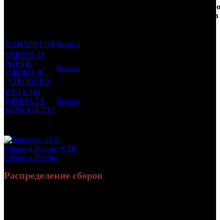
Фильмы, к
Возрастной
во
Количеств
которым был
Дистрибьютор
рейтинг
недель
зрителей в
прикреплен
фильма
до
РФ, млн
трейлер
старта
ПАВАРОТТИ
Вольга
16 +
9
0.013
СМЕРТЬ И
ЖИЗНЬ
Вольга
18 +
6
0.037
ДЖОНА Ф.
ДОНОВАНА
КУДА ТЫ
ПРОПАЛА,
Вольга
16 +
3
0.031
БЕРНАДЕТТ?
Потенциальный охват аудитории трейлера фильма
0.08
Просим сообщать в редакцию БК о найденых неточностях.
Сборы в России+СНГ
Сборы в России
Распределение сборов
5 204 401
18 307
Россия:
(84.9%)
(81.3%)
руб.
зрит.