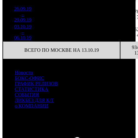
России
26.09.19
1 279
18 274
47
1
–
13
183
36,1%
70
42
29.09.19
2 909
03.10.19
120 915
14
8 637
5
2
–
18
43,0%
196
(
-56
)
14
06.10.19
93
ВСЕГО ПО МОСКВЕ НА 13.10.19
1
Новости
БОКС-ОФИС
ГРАФИК РЕЛИЗОВ
СТАТИСТИКА
СОБЫТИЯ
ЛИКБЕЗ ДЛЯ К/Т
о КОМПАНИИ
Профессиональное издание о кинопрокате.
© 2012-2026
Телефон / факс +7-495-785-62-82