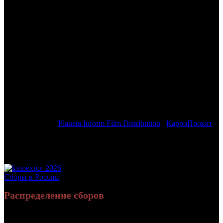
/
ЛЕНИН. НЕИЗБЕЖНОСТЬ
ЛЕНИН. НЕИЗБЕЖНОСТЬ
Дата начала проката в России:
31.10.2019
Кассовые сборы в России + СНГ на 17.11.2019:
1 900 627 руб.
Посещаемость в России + СНГ на 17.11.2019:
6 641 зрит.
Кассовые сборы в России на 17.11.2019:
1 900 627 руб.
Посещаемость в России на 17.11.2019:
6 641 зрит.
Дистрибьютор:
Planeta Inform Film Distribution
/
КарроПрокат
Формат:
цифра
Жанр:
биография, драма, исторический
Производство:
Россия
Рейтинг МКРФ:
12+
Сборы в России
Распределение сборов