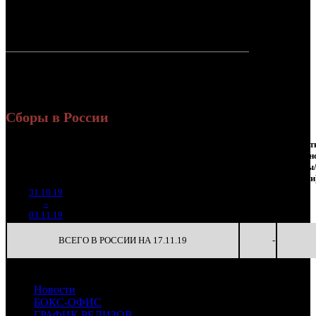
1 900 627
6 641
Россия:
(100%)
(100%)
руб.
зрит.
СНГ:
0 руб.
(0%)
0 зрит.
(0%)
Россия +
1 900 627
6 641
СНГ
руб.
зрит.
или $29 758
Сборы в России
Наработка
Сеансы
Наработ
Уикенд
К/
на к/т
/
на сеан
Нед.
Уикенд
Место
(сборы /
Изменение
т
(сборы/
Сеансов
(сборы
зрители)
зрители)
на к/т
зрители
31.10.19
1 084
11 418
-
1
–
20
754
-
95
37
-
03.11.19
3 542
ВСЕГО В РОССИИ НА 17.11.19
-
Новости
БОКС-ОФИС
ГРАФИК РЕЛИЗОВ