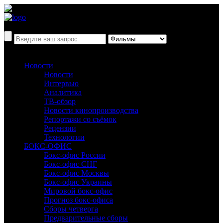
Новости
Новости
Интервью
Аналитика
ТВ-обзор
Новости кинопроизводства
Репортажи со съёмок
Рецензии
Технологии
БОКС-ОФИС
Бокс-офис России
Бокс-офис СНГ
Бокс-офис Москвы
Бокс-офис Украины
Мировой бокс-офис
Прогноз бокс-офиса
Сборы четверга
Предварительные сборы