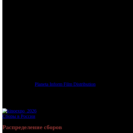
/
ПРИЗРАЧНЫЙ ПАТРУЛЬ
ПРИЗРАЧНЫЙ ПАТРУЛЬ
Дата начала проката в России:
26.09.2019
Кассовые сборы в России + СНГ на 31.12.2019:
1 505 848 руб.
Посещаемость в России + СНГ на 31.12.2019:
21 653 зрит.
Кассовые сборы в России на 31.12.2019:
1 505 848 руб.
Посещаемость в России на 31.12.2019:
21 653 зрит.
Дата начала проката в США:
24.05.2019
Оригинальное название:
DeadTectives
Дистрибьютор:
Planeta Inform Film Distribution
Формат:
цифра
Жанр:
комедия, ужасы
Производство:
США
Рейтинг МКРФ:
16+
Сборы в России
Распределение сборов