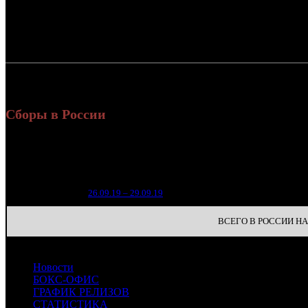
Россия:
СНГ:
Россия + СНГ
Сборы в России
Уикен
Нед.
Уикенд
Место
(сборы
зрител
9
1
26.09.19 – 29.09.19
23
ВСЕГО В РОССИИ НА 
Новости
БОКС-ОФИС
ГРАФИК РЕЛИЗОВ
СТАТИСТИКА