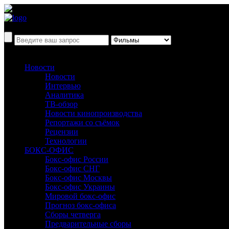
Новости
Новости
Интервью
Аналитика
ТВ-обзор
Новости кинопроизводства
Репортажи со съёмок
Рецензии
Технологии
БОКС-ОФИС
Бокс-офис России
Бокс-офис СНГ
Бокс-офис Москвы
Бокс-офис Украины
Мировой бокс-офис
Прогноз бокс-офиса
Сборы четверга
Предварительные сборы