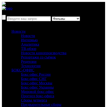
Новости
Новости
Интервью
Аналитика
ТВ-обзор
Новости кинопроизводства
Репортажи со съёмок
Рецензии
Технологии
БОКС-ОФИС
Бокс-офис России
Бокс-офис СНГ
Бокс-офис Москвы
Бокс-офис Украины
Мировой бокс-офис
Прогноз бокс-офиса
Сборы четверга
Предварительные сборы