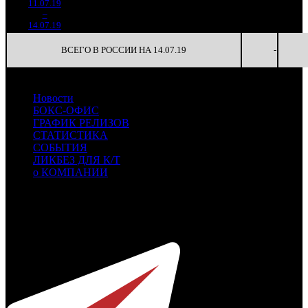
11.07.19
1 135
402
2 825
-
2
–
19
781
-45.56%
(
-86
)
19
-
14.07.19
7 691
ВСЕГО В РОССИИ НА 14.07.19
-
Новости
БОКС-ОФИС
ГРАФИК РЕЛИЗОВ
СТАТИСТИКА
СОБЫТИЯ
ЛИКБЕЗ ДЛЯ К/Т
о КОМПАНИИ
Профессиональное издание о кинопрокате.
© 2012-2026
Телефон / факс +7-495-785-62-82