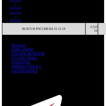
14.11.19
1 112
238
4 673
654
2
–
28
150
-69.38%
(
-189
)
28
3
17.11.19
6 621
21.11.19
183 572
61
3 009
156
3
–
41
-83.49%
1 358
(
-177
)
22
3
24.11.19
4 225
ВСЕГО В РОССИИ НА 31.12.19
10
Новости
БОКС-ОФИС
ГРАФИК РЕЛИЗОВ
СТАТИСТИКА
СОБЫТИЯ
ЛИКБЕЗ ДЛЯ К/Т
о КОМПАНИИ
Профессиональное издание о кинопрокате.
© 2012-2026
Телефон / факс +7-495-785-62-82