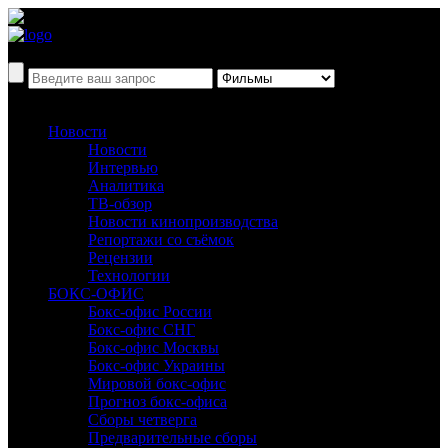
Новости
Новости
Интервью
Аналитика
ТВ-обзор
Новости кинопроизводства
Репортажи со съёмок
Рецензии
Технологии
БОКС-ОФИС
Бокс-офис России
Бокс-офис СНГ
Бокс-офис Москвы
Бокс-офис Украины
Мировой бокс-офис
Прогноз бокс-офиса
Сборы четверга
Предварительные сборы