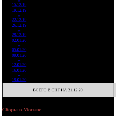
(
-21
)
146
15.12.19
152 266
19.12.19
18 119
656
27 622
3
–
6
975
-57.04%
(
-385
)
102
22.12.19
66 745
26.12.19
6 981
196
35 620
4
–
10
588
-61.47%
(
-460
)
134
29.12.19
26 212
02.01.20
6 953
98
70 952
5
–
15
288
-0.41%
(
-98
)
246
05.01.20
24 081
09.01.20
1 540
51
30 198
6
–
19
080
-77.85%
(
-47
)
114
12.01.20
5 824
16.01.20
331 312
18
18 406
7
–
32
-78.49%
1 202
(
-33
)
67
19.01.20
ВСЕГО В СНГ НА 31.12.20
Сборы в Москве