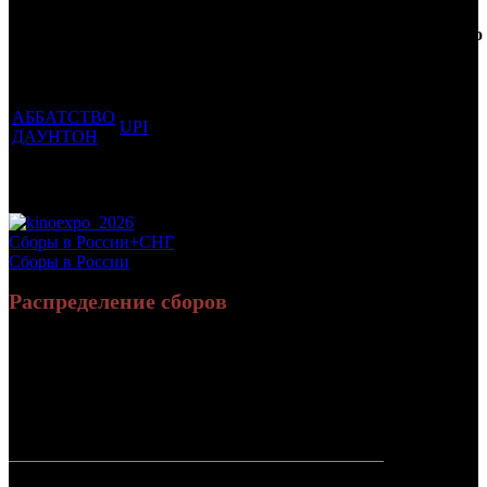
Фильмы, к
Кол-
которым
Возрастной
во
Количество
был
Дистрибьютор
рейтинг
недель
зрителей в
прикреплен
фильма
до
РФ, млн
трейлер
старта
АББАТСТВО
UPI
18 +
2
0.11
ДАУНТОН
Потенциальный охват аудитории трейлера
0.11
фильма
Просим сообщать в редакцию БК о найденых неточностях.
Сборы в России+СНГ
Сборы в России
Распределение сборов
190 269 604
736 166
Россия:
(78.9%)
(77.3%)
руб.
зрит.
50 854 273
216 621
СНГ:
(21.1%)
(22.7%)
руб.
зрит.
Россия +
241 123 877
952 787