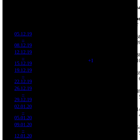
Доля
Наработка
Сеанс
Уикенд
от
на к/т
/
Нед.
Уикенд
Место
(сборы /
сборов
К/т
(сборы/
Сеансо
зрители)
в
зрители)
на к/т
России
05.12.19
15 768
167 748
1 86
1
–
4
342
20,5%
94
425
2
08.12.19
39 962
12.12.19
8 415
95
88 579
93
2
–
5
028
24,3%
(
+1
)
224
1
15.12.19
21 322
19.12.19
3 792
65
58 350
36
3
–
7
776
26,2%
(
-30
)
145
22.12.19
9 399
26.12.19
2 030
32
63 462
14
4
–
10
778
38,2%
(
-33
)
157
29.12.19
5 039
02.01.20
2 135
27
79 097
11
5
–
12
632
41,1%
(
-5
)
231
05.01.20
6 233
09.01.20
436 546
12
36 379
5
6
–
16
46,2%
1 292
(
-15
)
108
12.01.20