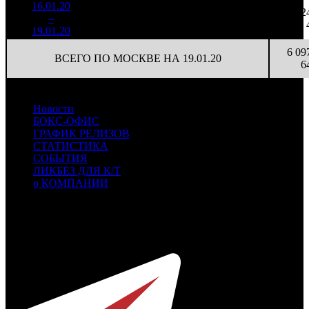
16.01.20
114 495
6
19 083
2
7
–
20
62,5%
336
(
-6
)
56
19.01.20
6 09
ВСЕГО ПО МОСКВЕ НА 19.01.20
6
Новости
БОКС-ОФИС
ГРАФИК РЕЛИЗОВ
СТАТИСТИКА
СОБЫТИЯ
ЛИКБЕЗ ДЛЯ К/Т
о КОМПАНИИ
Профессиональное издание о кинопрокате.
© 2012-2026
Телефон / факс +7-495-785-62-82