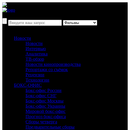
Новости
Новости
Интервью
Аналитика
ТВ-обзор
Новости кинопроизводства
Репортажи со съёмок
Рецензии
Технологии
БОКС-ОФИС
Бокс-офис России
Бокс-офис СНГ
Бокс-офис Москвы
Бокс-офис Украины
Мировой бокс-офис
Прогноз бокс-офиса
Сборы четверга
Предварительные сборы