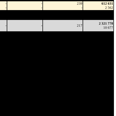
-
-
239
612 631
-
-
-
2 562
-
-
230
1 804 139
-
-
(
-9
)
8 004
2 321 778
-
-
217
10 677