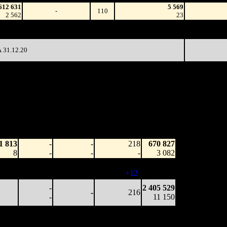
612 631
5 569
-
110
2 562
23
133 312
3 063
-
370
4 922
13
31.12.20
отка
Наработка
Сеансы /
Тотал
к/т
на сеанс
Сеансов
Цена билета
(сборы/
ры/
(сборы/
на к/т
зрители)
ели)
зрители)
1 813
-
-
218
670 827
8
-
-
-
3 082
3 063
-
-
230
1 804 139
13
-
-
(
+12
)
8 004
-
2 405 529
-
216
-
11 150