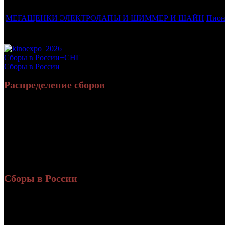
Фильмы, к которым был прикреплен трейлер
Дист
МЕГАЩЕНКИ ЭЛЕКТРОЛАПЫ И ШИММЕР И ШАЙН
Пион
Потенциальный охват аудитории трейлера фильма
Просим сообщать в редакцию БК о найденых неточностях.
Сборы в России+СНГ
Сборы в России
Распределение сборов
Россия:
2
СНГ:
Россия + СНГ
2
Сборы в России
Уикен
Нед.
Уикенд
Место
(сборы
зрител