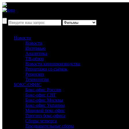
Новости
Новости
Интервью
Аналитика
ТВ-обзор
Новости кинопроизводства
Репортажи со съёмок
Рецензии
Технологии
БОКС-ОФИС
Бокс-офис России
Бокс-офис СНГ
Бокс-офис Москвы
Бокс-офис Украины
Мировой бокс-офис
Прогноз бокс-офиса
Сборы четверга
Предварительные сборы