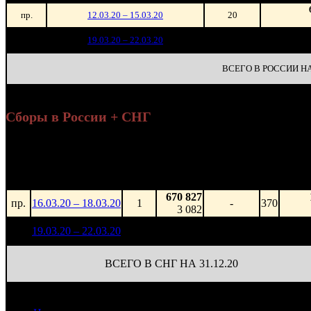
пр.
12.03.20 – 15.03.20
20
1 
1
19.03.20 – 22.03.20
18
ВСЕГО В РОССИИ НА 
Сборы в России + СНГ
Нараб
Уикенд
на 
Нед.
Уикенд
Место
(сборы /
Изменение
К/т
(сбо
зрители)
зрит
670 827
пр.
16.03.20 – 18.03.20
1
-
370
3 082
1 133 312
1
19.03.20 – 22.03.20
18
-
370
4 922
ВСЕГО В СНГ НА 31.12.20