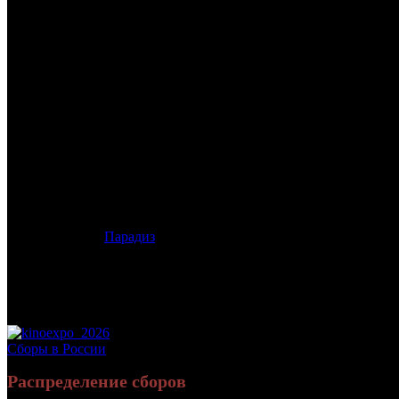
/
НОЧНАЯ ПРОГУЛКА
НОЧНАЯ ПРОГУЛКА
Дата начала проката в России:
10.06.2021
Кассовые сборы в России + СНГ на 14.11.2021:
560 030 руб.
Посещаемость в России + СНГ на 14.11.2021:
1 839 зрит.
Кассовые сборы в России на 14.11.2021:
560 030 руб.
Посещаемость в России на 14.11.2021:
1 839 зрит.
Оригинальное название:
Night Walk
Дистрибьютор:
Парадиз
Формат:
цифра
Жанр:
криминал, боевик
Производство:
США
Хронометраж:
99 минут
Рейтинг МКРФ:
18+
Сборы в России
Распределение сборов