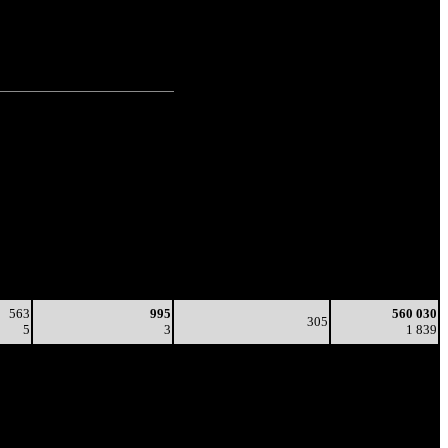
рит.
(100%)
рит.
(0%)
рит.
Наработка
/
Тотал
на сеанс
Цена билета
(сборы/
(сборы/
зрители)
зрители)
318
1 061
312
337 440
3
3
-
1 083
563
995
560 030
305
5
3
1 839