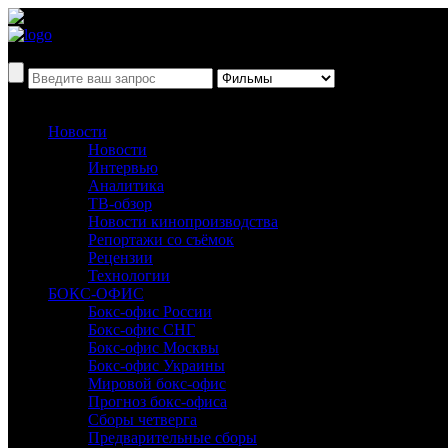
Новости
Новости
Интервью
Аналитика
ТВ-обзор
Новости кинопроизводства
Репортажи со съёмок
Рецензии
Технологии
БОКС-ОФИС
Бокс-офис России
Бокс-офис СНГ
Бокс-офис Москвы
Бокс-офис Украины
Мировой бокс-офис
Прогноз бокс-офиса
Сборы четверга
Предварительные сборы