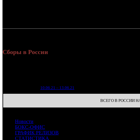
Россия:
СНГ:
Россия + СНГ
Сборы в России
Уике
Нед.
Уикенд
Место
(сборы
зрител
3
1
10.06.21 – 13.06.21
23
ВСЕГО В РОССИИ НА 
Новости
БОКС-ОФИС
ГРАФИК РЕЛИЗОВ
СТАТИСТИКА