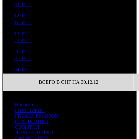
09.02.12
4 796
43 216
2
–
12
990
-32.2%
111
155
12.02.12
17 237
16.02.12
1 343
35
38 376
3
–
13
157
-72%
(
-76
)
190
19.02.12
6 653
23.02.12
444 819
13
34 217
4
–
20
-66.88%
2 154
(
-22
)
166
26.02.12
01.03.12
204 210
8
25 526
5
–
25
-54.09%
1 060
(
-5
)
133
04.03.12
ВСЕГО В СНГ НА 30.12.12
Новости
БОКС-ОФИС
ГРАФИК РЕЛИЗОВ
СТАТИСТИКА
СОБЫТИЯ
ЛИКБЕЗ ДЛЯ К/Т
о КОМПАНИИ