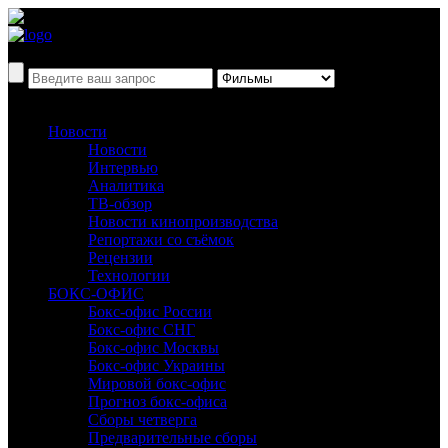
Новости
Новости
Интервью
Аналитика
ТВ-обзор
Новости кинопроизводства
Репортажи со съёмок
Рецензии
Технологии
БОКС-ОФИС
Бокс-офис России
Бокс-офис СНГ
Бокс-офис Москвы
Бокс-офис Украины
Мировой бокс-офис
Прогноз бокс-офиса
Сборы четверга
Предварительные сборы